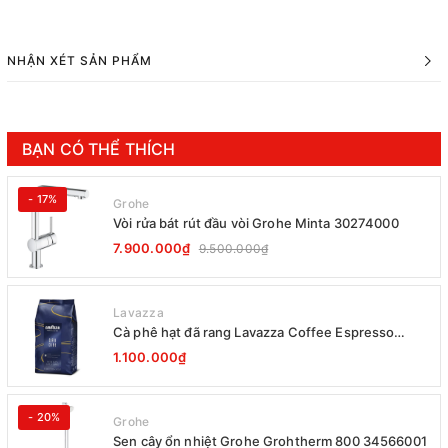
NHẬN XÉT SẢN PHẨM
BẠN CÓ THỂ THÍCH
- 17%
Grohe
Vòi rửa bát rút đầu vòi Grohe Minta 30274000
7.900.000₫
9.500.000₫
Lavazza
Cà phê hạt đã rang Lavazza Coffee Espresso
Super Crema 1000g Date 12-2027
1.100.000₫
- 20%
Grohe
Sen cây ổn nhiệt Grohe Grohtherm 800 34566001