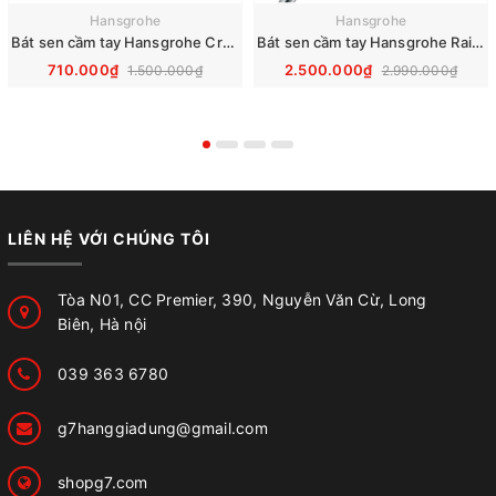
Hansgrohe
Hansgrohe
Bát sen cầm tay Hansgrohe Crometta Vario 26330400
Bát sen cầm tay Hansgrohe Raindance Select S 120 3jet 26520000
710.000₫
2.500.000₫
1.500.000₫
2.990.000₫
LIÊN HỆ VỚI CHÚNG TÔI
Tòa N01, CC Premier, 390, Nguyễn Văn Cừ, Long
Biên, Hà nội
039 363 6780
g7hanggiadung@gmail.com
shopg7.com