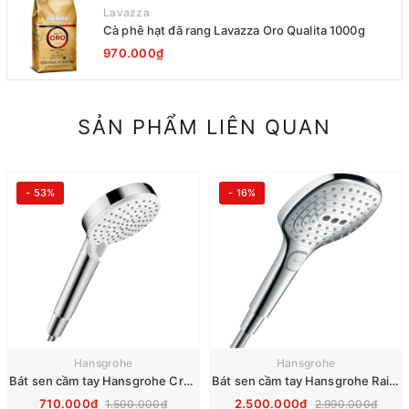
Lavazza
Cà phê hạt đã rang Lavazza Oro Qualita 1000g
970.000₫
SẢN PHẨM LIÊN QUAN
- 53%
- 16%
Hansgrohe
Hansgrohe
Bát sen cầm tay Hansgrohe Crometta Vario 26330400
Bát sen cầm tay Hansgrohe Raindance Select S 120 3jet 26520000
710.000₫
2.500.000₫
1.500.000₫
2.990.000₫