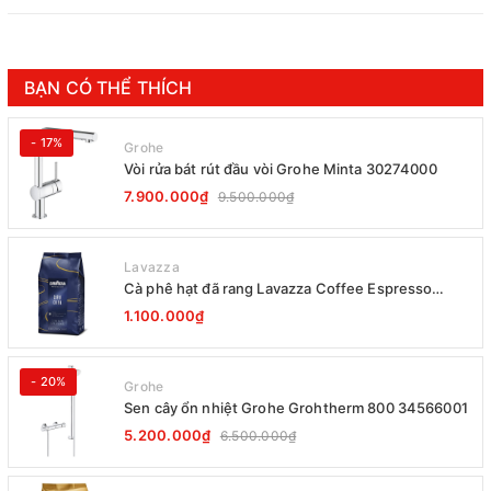
BẠN CÓ THỂ THÍCH
- 17%
Grohe
Vòi rửa bát rút đầu vòi Grohe Minta 30274000
7.900.000₫
9.500.000₫
Lavazza
Cà phê hạt đã rang Lavazza Coffee Espresso
Super Crema 1000g Date 12-2027
1.100.000₫
- 20%
Grohe
Sen cây ổn nhiệt Grohe Grohtherm 800 34566001
5.200.000₫
6.500.000₫