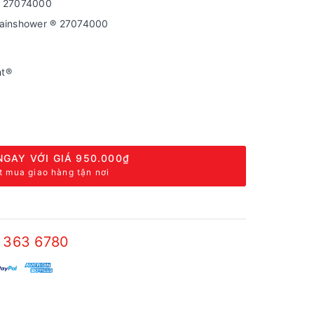
e 27074000
Rainshower ® 27074000
ht®
NGAY VỚI GIÁ
950.000₫
t mua giao hàng tận nơi
 363 6780