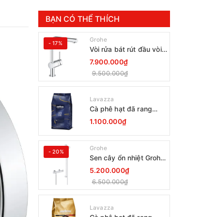
BẠN CÓ THỂ THÍCH
Grohe
- 17%
Vòi rửa bát rút đầu vòi
Grohe Minta 30274000
7.900.000₫
9.500.000₫
Lavazza
Cà phê hạt đã rang
Lavazza Coffee
1.100.000₫
Espresso Super Crema
1000g Date 12-2027
Grohe
- 20%
Sen cây ổn nhiệt Grohe
Grohtherm 800
5.200.000₫
34566001
6.500.000₫
Lavazza