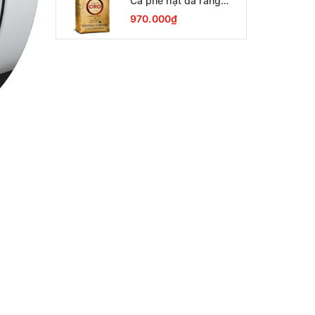
Cà phê hạt đã rang
Lavazza Oro Qualita
970.000₫
1000g