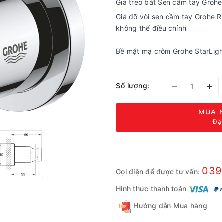
Giá treo bát Sen cầm tay Groh
Giá đỡ vòi sen cầm tay Grohe 
không thể điều chỉnh
Bề mặt mạ crôm Grohe StarLig
–
+
Số lượng:
MUA 
Đặ
039
Gọi điện để được tư vấn:
Hình thức thanh toán
Hướng dẫn Mua hàng