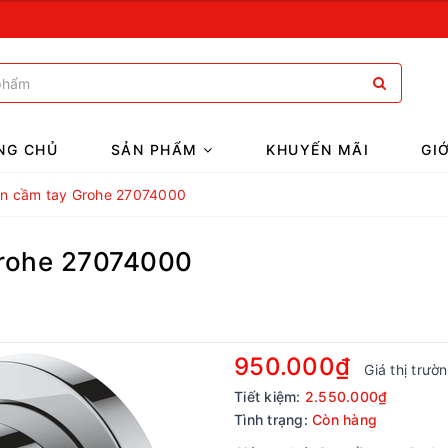
NG CHỦ
SẢN PHẨM
KHUYẾN MÃI
GI
Sen cầm tay Grohe 27074000
Grohe 27074000
950.000₫
Giá thị trườ
Tiết kiệm:
2.550.000₫
Tình trạng:
Còn hàng