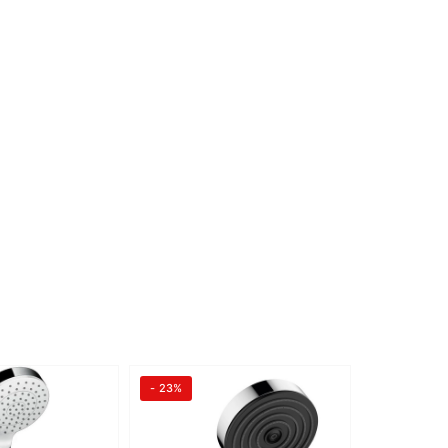
- 23%