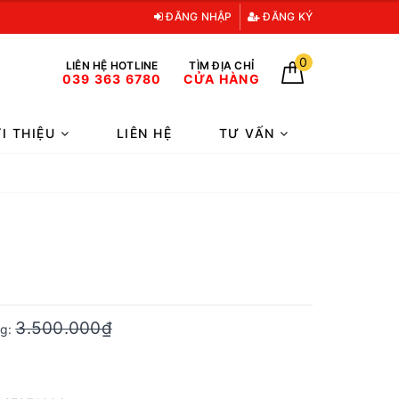
ĐĂNG NHẬP
ĐĂNG KÝ
0
LIÊN HỆ HOTLINE
TÌM ĐỊA CHỈ
039 363 6780
CỬA HÀNG
ỚI THIỆU
LIÊN HỆ
TƯ VẤN
3.500.000₫
ng: