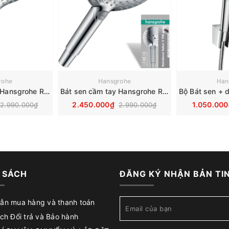
rohe
Hansgrohe
Han
Bát sen cầm tay Hansgrohe Raindance Select S 120 3jet 26520000
Bát sen cầm tay Hansgrohe Raindance Select S 120 3jet 26530000
2.450.000₫
1.050.00
2.990.000₫
2.990.000₫
 SÁCH
ĐĂNG KÝ NHẬN BẢN TI
ẫn mua hàng và thanh toán
ch Đổi trả và Bảo hành