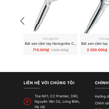
Hansgrohe
Hansg
Bát sen cầm tay Hansgrohe Crometta Vario 26330400
710.000₫
2.500.000₫
1.500.000₫
LIÊN HỆ VỚI CHÚNG TÔI
CHÍNH
Tòa N01, CC Premier, 390,
Hướng d
Nguyễn Văn Cừ, Long Biên,
Chính sá
Hà nội