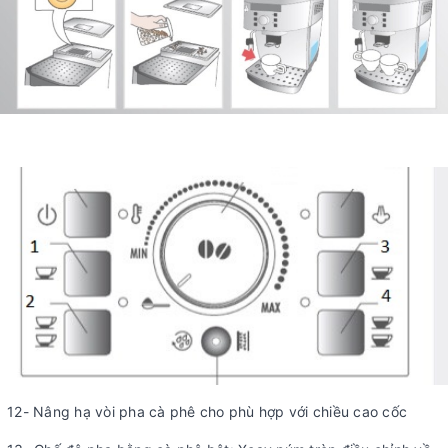
12- Nâng hạ vòi pha cà phê cho phù hợp với chiều cao cốc