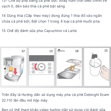
13- Chế độ pha bằng cà phê bột: Xoay núm tròn điều chỉnh về
vạch 0, đèn báo thìa cà phê bật sáng
14 Dùng thìa (Cấp theo máy) đong đúng 1 thìa đổ vào ngăn
chứa cà phê bột, Bật chọn 1 trong 4 loại cà phê muốn pha.
15 Chế độ đánh sữa pha Capuchino và Latte
Trên đây là Hướng dẫn sử dụng máy pha cà phê Delonghi Ecam
22.110 lần đầu mở hộp máy
Bạn có thể tham khảo video hướng dẫn sử dụng vòi đánh sữa