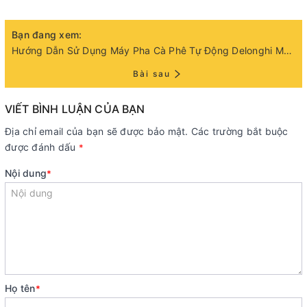
Bạn đang xem:
Hướng Dẫn Sử Dụng Máy Pha Cà Phê Tự Động Delonghi Magnifica S Ecam 22.110
Bài sau
VIẾT BÌNH LUẬN CỦA BẠN
Địa chỉ email của bạn sẽ được bảo mật. Các trường bắt buộc
được đánh dấu
*
Nội dung
*
Họ tên
*