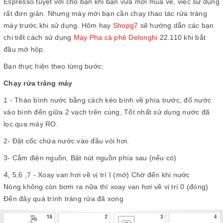
Espresso tuyệt vời cho bạn khi bạn vừa mới mua về, việc sử dụng
rất đơn giản. Nhưng máy mới bạn cần chạy thao tác rửa tráng
máy trước khi sử dụng. Hôm hay
Shopg7
sẽ hướng dẫn các bạn
chi tiết cách sử dụng
Máy Pha cà phê Delonghi
22.110 khi bắt
đầu mở hộp.
Bạn thực hiện theo từng bước:
Chạy rửa tráng máy
1 - Tháo bình nước bằng cách kéo bình về phía trước, đổ nước
vào bình đến giữa 2 vạch trên cùng, Tốt nhất sử dụng nước đã
lọc qua máy RO.
2- Đặt cốc chứa nước vào đầu vòi hơi.
3-
Cắm điện nguồn, Bật nút nguồn phía sau (nếu có)
4,
5,6 ,7 - Xoay van hơi về vị trí I (mở) Chờ đến khi nước
Nóng không còn bơm ra nữa thì xoay van hơi về vị trí 0 (đóng)
Đến đây quá trình tráng rửa đã xong