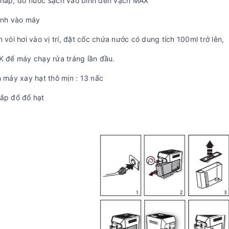
 nắp, đổ nước sạch vào bình đến vạch MAX
ình vào máy
n vòi hơi vào vị trí, đặt cốc chứa nước có dung tích 100ml trở lên,
K để máy chạy rửa tráng lần đầu.
 máy xay hạt thô mịn : 13 nấc
ắp đổ đổ hạt