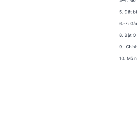
3-4. Mở
5. Đặt b
6.-7: Gắ
8. Bật O
9. Chỉnh
10. Mở n