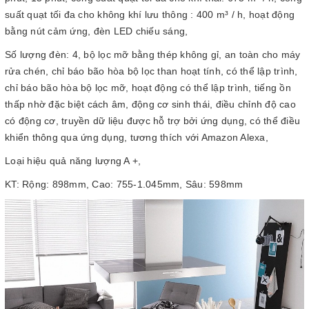
suất quạt tối đa cho không khí lưu thông : 400 m³ / h, hoạt động
bằng nút cảm ứng, đèn LED chiếu sáng,
Số lượng đèn: 4, bộ lọc mỡ bằng thép không gỉ, an toàn cho máy
rửa chén, chỉ báo bão hòa bộ lọc than hoạt tính, có thể lập trình,
chỉ báo bão hòa bộ lọc mỡ, hoạt động có thể lập trình, tiếng ồn
thấp nhờ đặc biệt cách âm, động cơ sinh thái, điều chỉnh độ cao
có động cơ, truyền dữ liệu được hỗ trợ bởi ứng dụng, có thể điều
khiển thông qua ứng dụng, tương thích với Amazon Alexa,
Loại hiệu quả năng lượng A +,
KT: Rộng: 898mm, Cao: 755-1.045mm, Sâu: 598mm