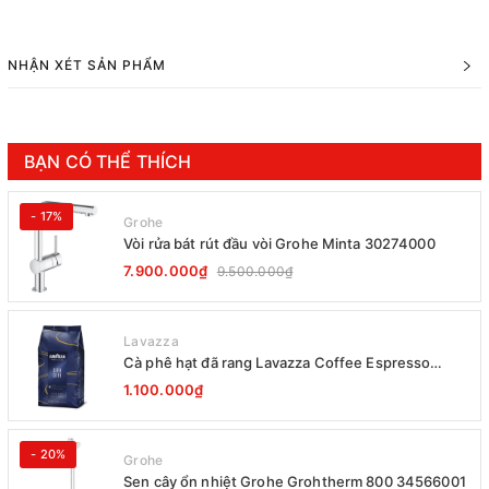
NHẬN XÉT SẢN PHẨM
BẠN CÓ THỂ THÍCH
- 17%
Grohe
Vòi rửa bát rút đầu vòi Grohe Minta 30274000
7.900.000₫
9.500.000₫
Lavazza
Cà phê hạt đã rang Lavazza Coffee Espresso
Super Crema 1000g Date 12-2027
1.100.000₫
- 20%
Grohe
Sen cây ổn nhiệt Grohe Grohtherm 800 34566001