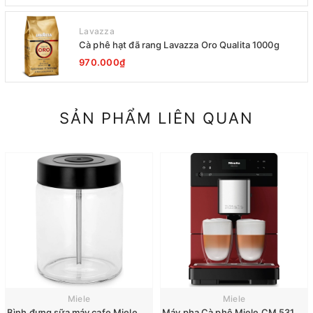
Lavazza
Cà phê hạt đã rang Lavazza Oro Qualita 1000g
970.000₫
SẢN PHẨM LIÊN QUAN
Miele
Miele
Bình đựng sữa máy cafe Miele CM 7750 6360 5300 5310 5510 6160 6350
Máy pha Cà phê Miele CM 5310 Silence Red