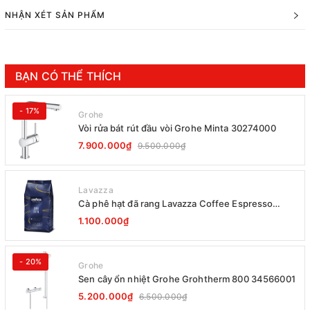
NHẬN XÉT SẢN PHẨM
BẠN CÓ THỂ THÍCH
- 17%
Grohe
Vòi rửa bát rút đầu vòi Grohe Minta 30274000
7.900.000₫
9.500.000₫
Lavazza
Cà phê hạt đã rang Lavazza Coffee Espresso
Super Crema 1000g Date 12-2027
1.100.000₫
- 20%
Grohe
Sen cây ổn nhiệt Grohe Grohtherm 800 34566001
5.200.000₫
6.500.000₫