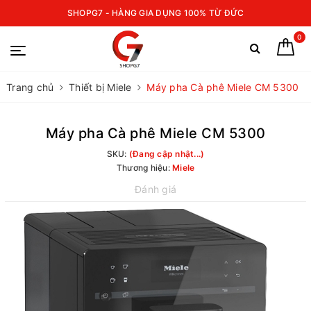
SHOPG7 - HÀNG GIA DỤNG 100% TỪ ĐỨC
0
Trang chủ
Thiết bị Miele
Máy pha Cà phê Miele CM 5300
Máy pha Cà phê Miele CM 5300
SKU:
(Đang cập nhật...)
Thương hiệu:
Miele
Đánh giá