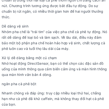
chuẩn bị đồng thời hai loại cà phê thơm ngon chỉ bằng cách ấn
nút. Chương trình tương ứng được bắt đầu tự động. Do sự
chuẩn bị rút ngắn, có nhiều thời gian hơn để hai người thưởng
thức.
Dễ dàng vệ sinh
Nhóm pha chế là “trái tim” của việc pha chế cà phê tự động. Nó
rất dễ dàng để loại bỏ và làm sạch. Về lâu dài, điều này đảm
bảo một bộ phận pha chế hoàn hảo hợp vệ sinh, chất lượng cà
phê luôn cao và tuổi thọ lâu dài của máy.
Xử lý dễ dàng bằng một cú chạm
Nhờ hoạt động DirectSensor, bạn có thể chọn các đặc sản đồ
uống của mình thông qua cảm biến cảm ứng và màn hình thông
qua màn hình văn bản 4 dòng.
ngăn pha cà phê bột
Nhanh chóng và đáp ứng: truy cập nhiều loại thứ hai, chẳng
hạn như cà phê đã khử caffein, mà không thay đổi hạt cà phê
của bạn.