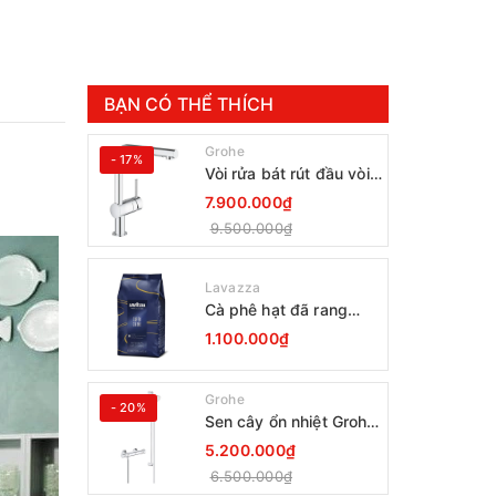
BẠN CÓ THỂ THÍCH
Grohe
- 17%
Vòi rửa bát rút đầu vòi
Grohe Minta 30274000
7.900.000₫
9.500.000₫
Lavazza
Cà phê hạt đã rang
Lavazza Coffee
1.100.000₫
Espresso Super Crema
1000g Date 12-2027
Grohe
- 20%
Sen cây ổn nhiệt Grohe
Grohtherm 800
5.200.000₫
34566001
6.500.000₫