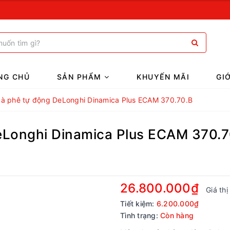
NG CHỦ
SẢN PHẨM
KHUYẾN MÃI
GI
à phê tự động DeLonghi Dinamica Plus ECAM 370.70.B
eLonghi Dinamica Plus ECAM 370.7
26.800.000₫
Giá th
Tiết kiệm:
6.200.000₫
Tình trạng:
Còn hàng