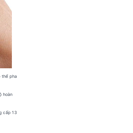
ó thể pha
độ hoàn
g cấp 13