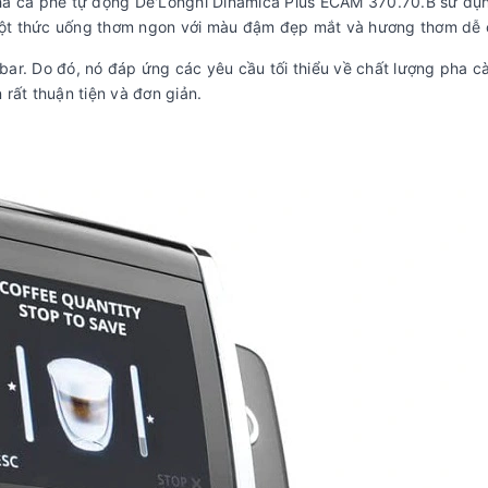
ha cà phê tự động De'Longhi Dinamica Plus ECAM 370.70.B sử dụ
ột thức uống thơm ngon với màu đậm đẹp mắt và hương thơm dễ 
ar. Do đó, nó đáp ứng các yêu cầu tối thiểu về chất lượng pha c
rất thuận tiện và đơn giản.