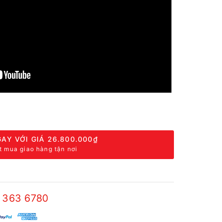
AY VỚI GIÁ
26.800.000₫
t mua giao hàng tận nơi
 363 6780