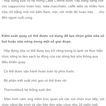
- Hộp đựng sữa có hệ thống Latte Crema được cấp bằng sáng chế:
cho cappuccino hoàn hảo, latte macchiato, caffè latte và nhiều hơn
nữa chỉ bằng một nút bấm.Kem, mịn, với nhiệt độ hoàn hảo … cho
đến ngụm cuối cùng.
Kiểm soát quay có thể được sử dụng để lựa chọn giữa sữa có
bọt hoặc sữa nóng trong một số giai đoạn.
Hộp đựng sữa có thể được lưu trữ riêng trong tủ lạnh và thực hiện
chức năng tự làm sạch tự động của các dòng bọt sữa thông qua
điều khiển quay.
Có thể được vận hành hoàn toàn từ phía trước.
Bộ phận triết xuất nhỏ gọn có thể tháo rời.
Thermoblock hệ thống sưởi ấm.
- Màn hình cảm ứng mềm trực quan với các nút chọn trực tiếp, với
chức năng lập trình và văn bản đơn giản cũng như 16 ngôn ngữ.