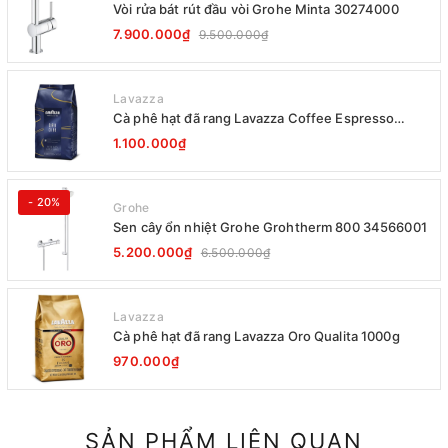
Vòi rửa bát rút đầu vòi Grohe Minta 30274000
7.900.000₫
9.500.000₫
Lavazza
Cà phê hạt đã rang Lavazza Coffee Espresso
Super Crema 1000g Date 12-2027
1.100.000₫
- 20%
Grohe
Sen cây ổn nhiệt Grohe Grohtherm 800 34566001
5.200.000₫
6.500.000₫
Lavazza
Cà phê hạt đã rang Lavazza Oro Qualita 1000g
970.000₫
SẢN PHẨM LIÊN QUAN