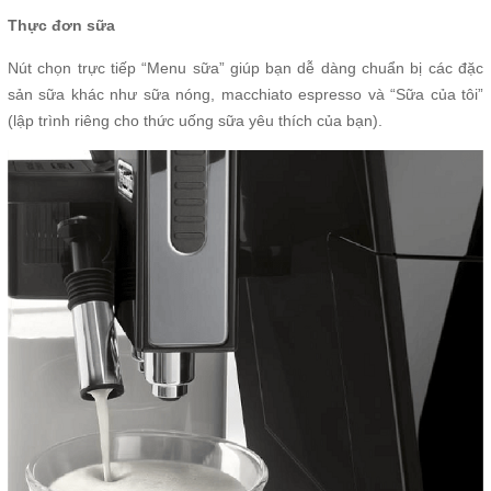
Thực đơn sữa
Nút chọn trực tiếp “Menu sữa” giúp bạn dễ dàng chuẩn bị các đặc
sản sữa khác như sữa nóng, macchiato espresso và “Sữa của tôi”
(lập trình riêng cho thức uống sữa yêu thích của bạn).