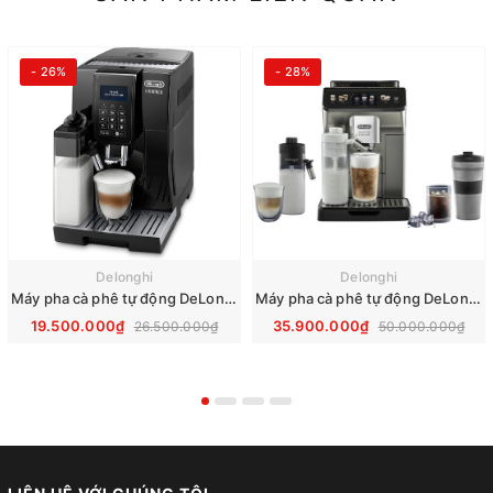
- 26%
- 28%
Delonghi
Delonghi
Máy pha cà phê tự động DeLonghi Dinamica ECAM 353.75.B
Máy pha cà phê tự động DeLonghi ECAM Eletta Explore 450.86.T
19.500.000₫
35.900.000₫
26.500.000₫
50.000.000₫