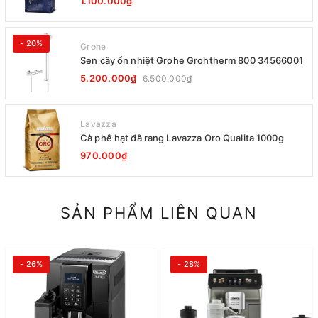
1.100.000₫
- 20%
Grohe
Sen cây ổn nhiệt Grohe Grohtherm 800 34566001
5.200.000₫
6.500.000₫
Lavazza
Cà phê hạt đã rang Lavazza Oro Qualita 1000g
970.000₫
SẢN PHẨM LIÊN QUAN
- 26%
- 28%