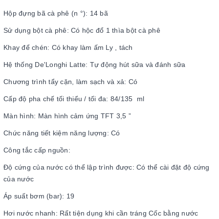
Hộp đựng bã cà phê (n °): 14 bã
Sử dụng bột cà phê: Có hộc đổ 1 thìa bột cà phê
Khay để chén: Có khay làm ấm Ly , tách
Hệ thống De'Longhi Latte: Tự động hút sữa và đánh sữa
Chương trình tẩy cặn, làm sạch và xả: Có
Cấp độ pha chế tối thiểu / tối đa: 84/135 ml
Màn hình: Màn hình cảm ứng TFT 3,5 ”
Chức năng tiết kiệm năng lượng: Có
Công tắc cấp nguồn:
Độ cứng của nước có thể lập trình được: Có thể cài đặt độ cứng
của nước
Áp suất bơm (bar): 19
Hơi nước nhanh: Rất tiện dụng khi cần tráng Cốc bằng nước