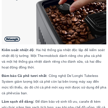
Kiểm soát nhiệt độ
:
Hai hệ thống gia nhiệt độc lập để kiểm soát
nhiệt độ lý tưởng: Một Thermoblock dành riêng cho pha cà phê
và một hệ thống gia nhiệt dành riêng cho đánh sữa, cả hai đều
hoạt động đồng thời.
Đảm bảo Cà phê tươi nhất
:
Công nghệ De'Longhi Tubeless
System giảm lượng bột cà phê còn lại bên trong máy xay đến
mức tối thiểu, do đó chỉ cà phê mới xay mới được sử dụng để pha
cà phêvcủa bạn.
Làm sạch dễ dàng:
Để đảm bảo vệ sinh tối ưu, carafe đi kèm
với chức năng làm sạch tích hợp: sau khi pha chế đồ uống, tất cả