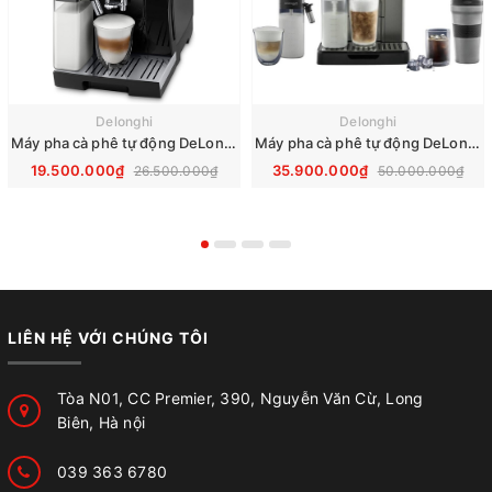
Delonghi
Delonghi
Máy pha cà phê tự động DeLonghi Dinamica ECAM 353.75.B
Máy pha cà phê tự động DeLonghi ECAM Eletta Explore 450.86.T
19.500.000₫
35.900.000₫
26.500.000₫
50.000.000₫
LIÊN HỆ VỚI CHÚNG TÔI
Tòa N01, CC Premier, 390, Nguyễn Văn Cừ, Long
Biên, Hà nội
039 363 6780