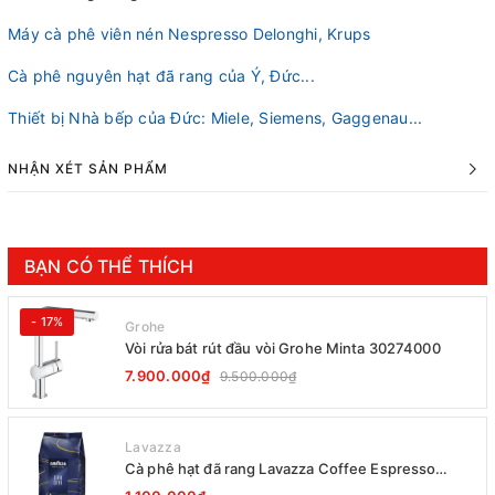
Máy cà phê viên nén Nespresso Delonghi, Krups
Cà phê nguyên hạt đã rang của Ý, Đức...
Thiết bị Nhà bếp của Đức: Miele, Siemens, Gaggenau...
NHẬN XÉT SẢN PHẨM
BẠN CÓ THỂ THÍCH
- 17%
Grohe
Vòi rửa bát rút đầu vòi Grohe Minta 30274000
7.900.000₫
9.500.000₫
Lavazza
Cà phê hạt đã rang Lavazza Coffee Espresso
Super Crema 1000g Date 12-2027