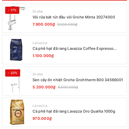
- 17%
Grohe
Vòi rửa bát rút đầu vòi Grohe Minta 30274000
7.900.000₫
9.500.000₫
Lavazza
Cà phê hạt đã rang Lavazza Coffee Espresso
Super Crema 1000g Date 12-2027
1.100.000₫
- 20%
Grohe
Sen cây ổn nhiệt Grohe Grohtherm 800 34566001
5.200.000₫
6.500.000₫
Lavazza
Cà phê hạt đã rang Lavazza Oro Qualita 1000g
970.000₫