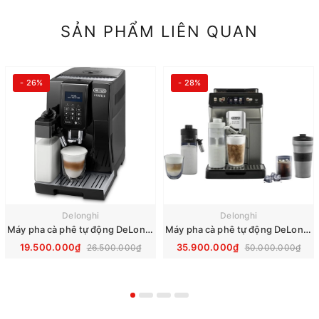
SẢN PHẨM LIÊN QUAN
- 26%
- 28%
Delonghi
Delonghi
Máy pha cà phê tự động DeLonghi Dinamica ECAM 353.75.B
Máy pha cà phê tự động DeLonghi ECAM Eletta Explore 450.86.T
19.500.000₫
35.900.000₫
26.500.000₫
50.000.000₫