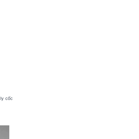
 ly cốc
.