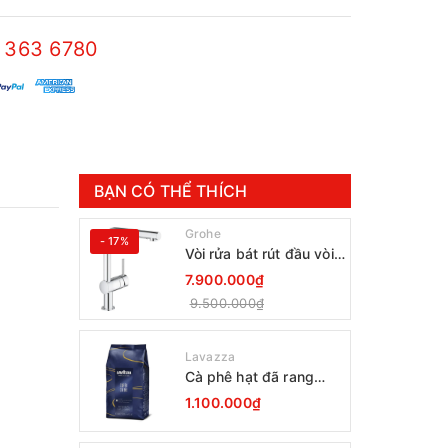
 363 6780
BẠN CÓ THỂ THÍCH
Grohe
- 17%
Vòi rửa bát rút đầu vòi
Grohe Minta 30274000
7.900.000₫
9.500.000₫
Lavazza
Cà phê hạt đã rang
Lavazza Coffee
1.100.000₫
Espresso Super Crema
1000g Date 12-2027