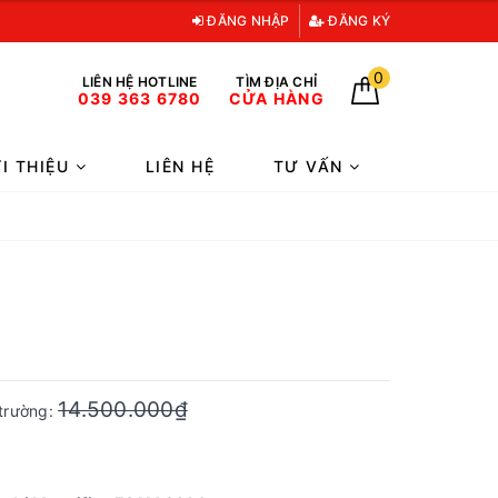
ĐĂNG NHẬP
ĐĂNG KÝ
0
LIÊN HỆ HOTLINE
TÌM ĐỊA CHỈ
039 363 6780
CỬA HÀNG
ỚI THIỆU
LIÊN HỆ
TƯ VẤN
14.500.000₫
 trường: