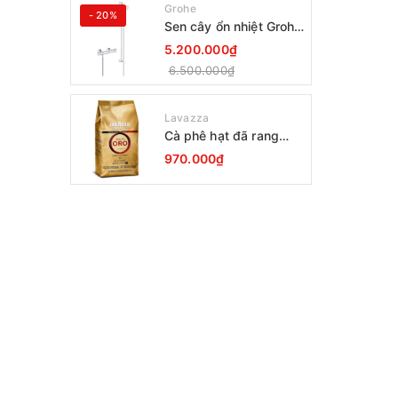
Grohe
- 20%
Sen cây ổn nhiệt Grohe
Grohtherm 800
5.200.000₫
34566001
6.500.000₫
Lavazza
Cà phê hạt đã rang
Lavazza Oro Qualita
970.000₫
1000g