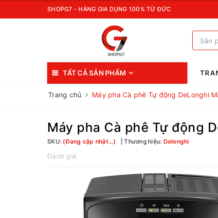
SHOPG7 - HÀNG GIA DỤNG 100% TỪ ĐỨC
TẤT CẢ SẢN PHẨM
TRA
Trang chủ
Máy pha Cà phê Tự động DeLonghi M
Máy pha Cà phê Tự động 
SKU:
(Đang cập nhật...)
Thương hiệu:
Delonghi
Đánh giá