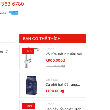
 363 6780
BẠN CÓ THỂ THÍCH
Grohe
- 17%
ha 17
Vòi rửa bát rút đầu vòi
Grohe Minta 30274000
7.900.000₫
9.500.000₫
Lavazza
Cà phê hạt đã rang
Lavazza Coffee
1.100.000₫
Espresso Super Crema
1000g Date 12-2027
Grohe
- 20%
Sen cây ổn nhiệt Grohe