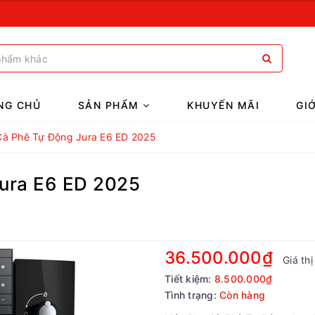
NG CHỦ
SẢN PHẨM
KHUYẾN MÃI
GI
à Phê Tự Động Jura E6 ED 2025
ura E6 ED 2025
36.500.000₫
Giá th
Tiết kiệm:
8.500.000₫
Tình trạng:
Còn hàng