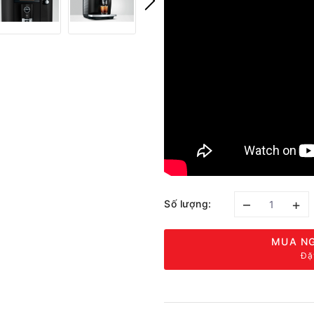
–
+
Số lượng:
MUA NG
Đặ