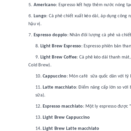
Americano
: Espresso kết hợp thêm nước nóng tạo
Lungo
: Cà phê chiết xuất kéo dài, áp dụng công
hậu vị.
Espresso doppio
: Nhân đôi lượng cà phê và chiế
8.
Light Brew Espresso
: Espresso phiên bản than
9.
Light Brew Coffee
: Cà phê kéo dài thanh mát
Cold Brew).
10.
Cappuccino
: Món café sữa quốc dân với tỷ 
11.
Latte macchiato
: Điểm nâng cấp lớn so với 
sữa).
12.
Espresso macchiato
: Một ly espresso được 
13.
Light Brew Cappuccino
14.
Light Brew Latte macchiato