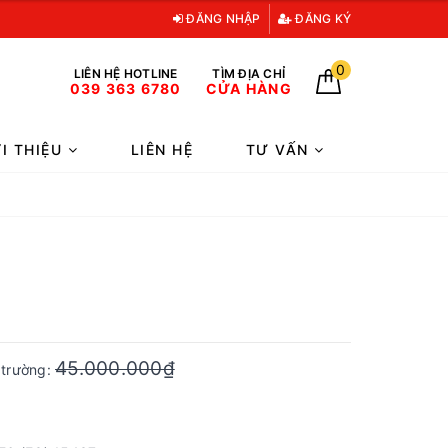
ĐĂNG NHẬP
ĐĂNG KÝ
0
LIÊN HỆ HOTLINE
TÌM ĐỊA CHỈ
039 363 6780
CỬA HÀNG
ỚI THIỆU
LIÊN HỆ
TƯ VẤN
45.000.000₫
ị trường: