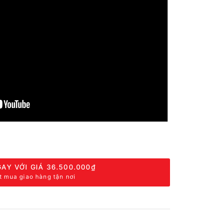
AY VỚI GIÁ
36.500.000₫
t mua giao hàng tận nơi