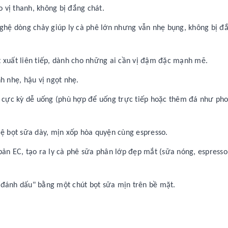
 vị thanh, không bị đắng chát.
 nghệ dòng chảy giúp ly cà phê lớn nhưng vẫn nhẹ bụng, không bị đ
t xuất liên tiếp, dành cho những ai cần vị đậm đặc mạnh mẽ.
h nhẹ, hậu vị ngọt nhẹ.
, cực kỳ dễ uống (phù hợp để uống trực tiếp hoặc thêm đá như ph
lệ bọt sữa dày, mịn xốp hòa quyện cùng espresso.
bản EC, tạo ra ly cà phê sữa phân lớp đẹp mắt (sữa nóng, espresso
"đánh dấu" bằng một chút bọt sữa mịn trên bề mặt.