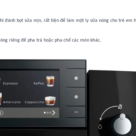
hỉ đánh bọt sữa mịn, rất tiện để làm một ly sữa nóng cho trẻ em 
 nóng riêng để pha trà hoặc pha chế các món khác.