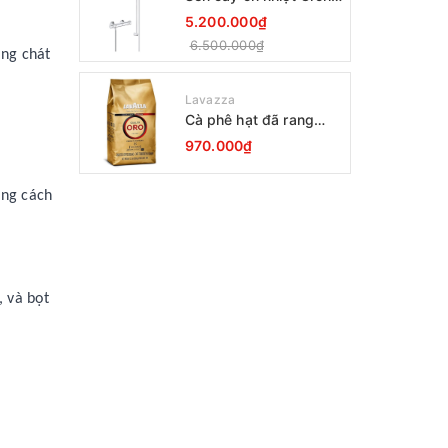
Grohtherm 800
5.200.000₫
34566001
6.500.000₫
ắng chát
Lavazza
Cà phê hạt đã rang
Lavazza Oro Qualita
970.000₫
1000g
ong cách
, và bọt