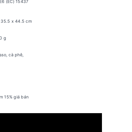
E6 (EC) 15437
x 35.5 x 44.5 cm
0 g
sso, cà phê,
êm 15% giá bán