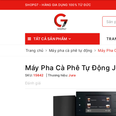
SHOPG7 - HÀNG GIA DỤNG 100% TỪ ĐỨC
TẤT CẢ SẢN PHẨM
TRA
Trang chủ
Máy pha cà phê tự động
Máy Pha C
Máy Pha Cà Phê Tự Động J
SKU:
15642
Thương hiệu:
Jura
Đánh giá