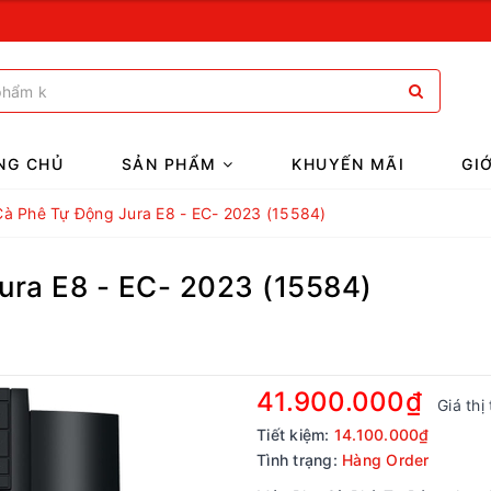
NG CHỦ
SẢN PHẨM
KHUYẾN MÃI
GI
à Phê Tự Động Jura E8 - EC- 2023 (15584)
ura E8 - EC- 2023 (15584)
41.900.000₫
Giá thị
Tiết kiệm:
14.100.000₫
Tình trạng:
Hàng Order