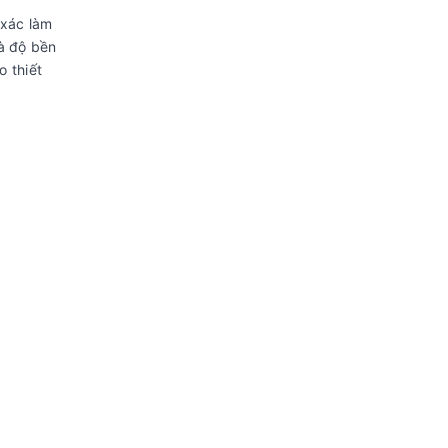
 xác làm
và độ bền
 thiết