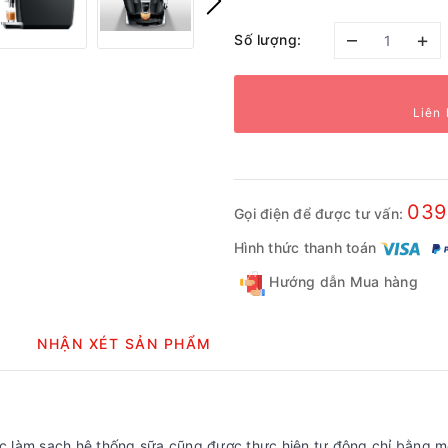
–
+
Số lượng:
Liên 
039
Gọi điện để được tư vấn:
Hình thức thanh toán
Hướng dẫn Mua hàng
NHẬN XÉT SẢN PHẨM
iệc làm sạch hệ thống sữa cũng được thực hiện tự động chỉ bằng m