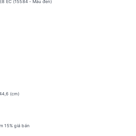
E8 EC (15584 - Màu đen)
 44,6 (cm)
êm 15% giá bán