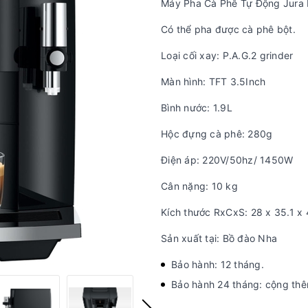
Máy Pha Cà Phê Tự Động Jura 
Có thể pha được cà phê bột.
Loại cối xay: P.A.G.2 grinder
Màn hình: TFT 3.5Inch
Bình nước: 1.9L
Hộc đựng cà phê: 280g
Điện áp: 220V/50hz/ 1450W
Cân nặng: 10 kg
Kích thước RxCxS: 28 x 35.1 x
Sản xuất tại: Bồ đào Nha
Bảo hành: 12 tháng.
Bảo hành 24 tháng: cộng th