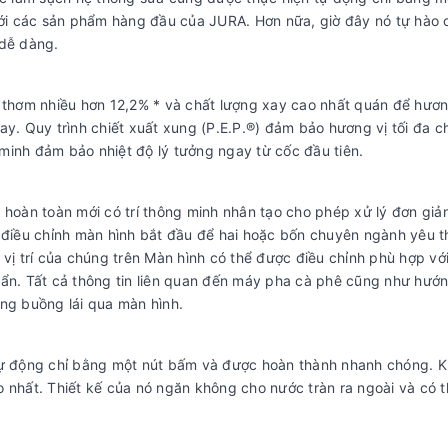
i các sản phẩm hàng đầu của JURA. Hơn nữa, giờ đây nó tự hào 
 dễ dàng.
hơm nhiều hơn 12,2% * và chất lượng xay cao nhất quán để hươn
ay. Quy trình chiết xuất xung (P.E.P.®) đảm bảo hương vị tối đa c
minh đảm bảo nhiệt độ lý tưởng ngay từ cốc đầu tiên.
 hoàn toàn mới có trí thông minh nhân tạo cho phép xử lý đơn giả
à điều chỉnh màn hình bắt đầu để hai hoặc bốn chuyên ngành yêu t
vị trí của chúng trên Màn hình có thể được điều chỉnh phù hợp với
 ẩn. Tất cả thông tin liên quan đến máy pha cà phê cũng như hướ
ong buồng lái qua màn hình.
 tự động chỉ bằng một nút bấm và được hoàn thành nhanh chóng. 
 nhất. Thiết kế của nó ngăn không cho nước tràn ra ngoài và có t