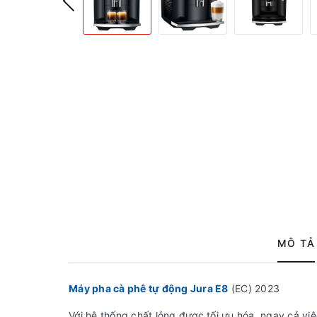
MÔ TẢ
Máy pha cà phê tự động Jura E8
(EC) 2023
Với hệ thống chất lỏng được tối ưu hóa, ngay cả v