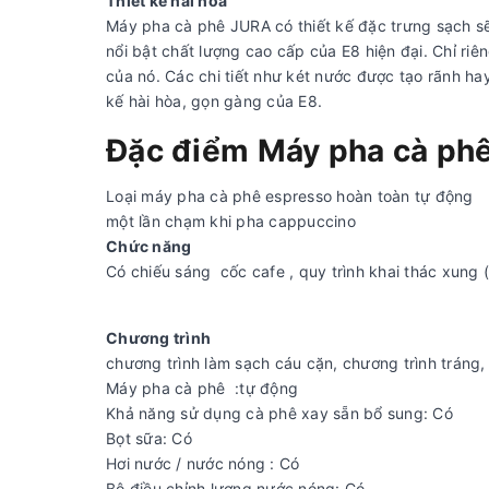
Thiết kế hài hòa
Máy pha cà phê JURA có thiết kế đặc trưng sạch sẽ
nổi bật chất lượng cao cấp của E8 hiện đại. Chỉ ri
của nó. Các chi tiết như két nước được tạo rãnh ha
kế hài hòa, gọn gàng của E8.
Đặc điểm Máy pha cà phê
Loại máy pha cà phê espresso hoàn toàn tự động
một lần chạm khi pha cappuccino
Chức năng
Có chiếu sáng cốc cafe , quy trình khai thác xung (
Chương trình
chương trình làm sạch cáu cặn, chương trình tráng,
Máy pha cà phê :tự động
Khả năng sử dụng cà phê xay sẵn bổ sung: Có
Bọt sữa: Có
Hơi nước / nước nóng : Có
Bộ điều chỉnh lượng nước nóng: Có