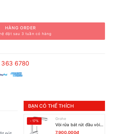
HÀNG ORDER
hệ đặt sau 3 tuần có hàng
 363 6780
BẠN CÓ THỂ THÍCH
Grohe
- 17%
Vòi rửa bát rút đầu vòi
Grohe Minta 30274000
7.900.000₫
ột nút