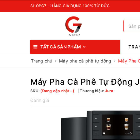
SHOPG7 - HÀNG GIA DỤNG 100% TỪ ĐỨC
TẤT CẢ SẢN PHẨM
TRA
Trang chủ
Máy pha cà phê tự động
Máy Pha C
Máy Pha Cà Phê Tự Động J
SKU:
(Đang cập nhật...)
Thương hiệu:
Jura
Đánh giá