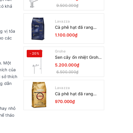
9.500.000₫
có khả
Lavazza
Cà phê hạt đã rang
g vị tỏa
Lavazza Coffee
1.100.000₫
ho các
Espresso Super Crema
1000g Date 12-2027
Grohe
- 20%
Sen cây ổn nhiệt Grohe
n. Một
Grohtherm 800
5.200.000₫
34566001
hích của
6.500.000₫
 sở thích
ng dẫn
Lavazza
Cà phê hạt đã rang
Lavazza Oro Qualita
970.000₫
1000g
Khay nhỏ
hể tháo