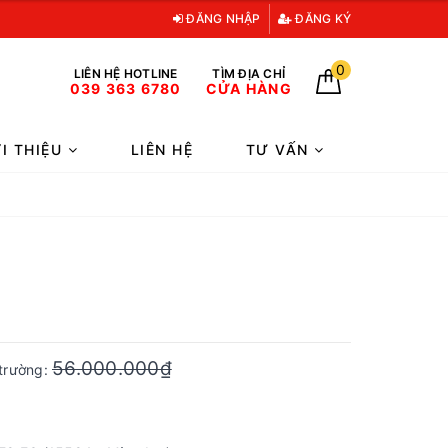
ĐĂNG NHẬP
ĐĂNG KÝ
0
LIÊN HỆ HOTLINE
TÌM ĐỊA CHỈ
039 363 6780
CỬA HÀNG
ỚI THIỆU
LIÊN HỆ
TƯ VẤN
56.000.000₫
 trường: