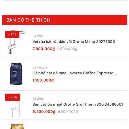
BẠN CÓ THỂ THÍCH
- 17%
Grohe
Vòi rửa bát rút đầu vòi Grohe Minta 30274000
7.900.000₫
9.500.000₫
Lavazza
Cà phê hạt đã rang Lavazza Coffee Espresso
Super Crema 1000g Date 12-2027
1.100.000₫
- 20%
Grohe
Sen cây ổn nhiệt Grohe Grohtherm 800 34566001
5.200.000₫
6.500.000₫