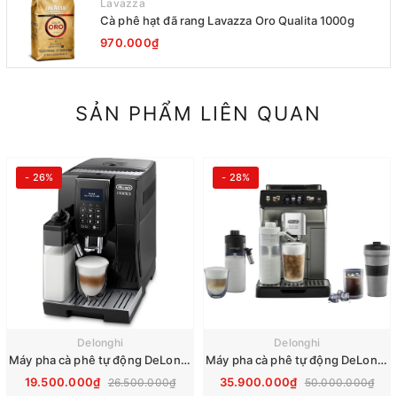
Lavazza
Cà phê hạt đã rang Lavazza Oro Qualita 1000g
970.000₫
SẢN PHẨM LIÊN QUAN
- 26%
- 28%
Delonghi
Delonghi
Máy pha cà phê tự động DeLonghi Dinamica ECAM 353.75.B
Máy pha cà phê tự động DeLonghi ECAM Eletta Explore 450.86.T
19.500.000₫
35.900.000₫
26.500.000₫
50.000.000₫