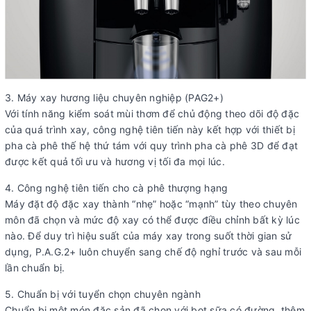
3. Máy xay hương liệu chuyên nghiệp (PAG2+)
Với tính năng kiểm soát mùi thơm để chủ động theo dõi độ đặc
của quá trình xay, công nghệ tiên tiến này kết hợp với thiết bị
pha cà phê thế hệ thứ tám với quy trình pha cà phê 3D để đạt
được kết quả tối ưu và hương vị tối đa mọi lúc.
4. Công nghệ tiên tiến cho cà phê thượng hạng
Máy đặt độ đặc xay thành “nhẹ” hoặc “mạnh” tùy theo chuyên
môn đã chọn và mức độ xay có thể được điều chỉnh bất kỳ lúc
nào. Để duy trì hiệu suất của máy xay trong suốt thời gian sử
dụng, P.A.G.2+ luôn chuyển sang chế độ nghỉ trước và sau mỗi
lần chuẩn bị.
5. Chuẩn bị với tuyển chọn chuyên ngành
Chuẩn bị một món đặc sản đã chọn với bọt sữa có đường, thêm