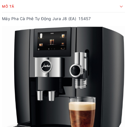
MÔ TẢ
Máy Pha Cà Phê Tự Động Jura J8 (EA) 15457