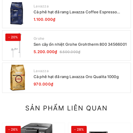
Lavazza
Cà phê hạt đã rang Lavazza Coffee Espresso
Super Crema 1000g Date 12-2027
1.100.000₫
- 20%
Grohe
Sen cây ổn nhiệt Grohe Grohtherm 800 34566001
5.200.000₫
6.500.000₫
Lavazza
Cà phê hạt đã rang Lavazza Oro Qualita 1000g
970.000₫
SẢN PHẨM LIÊN QUAN
- 26%
- 28%