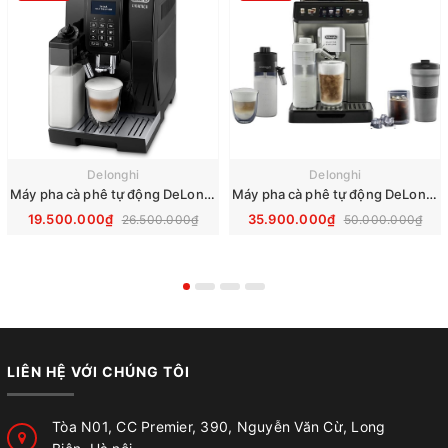
Delonghi
Delonghi
Máy pha cà phê tự động DeLonghi Dinamica ECAM 353.75.B
Máy pha cà phê tự động DeLonghi ECAM Eletta Explore 450.86.T
19.500.000₫
35.900.000₫
26.500.000₫
50.000.000₫
LIÊN HỆ VỚI CHÚNG TÔI
Tòa N01, CC Premier, 390, Nguyễn Văn Cừ, Long