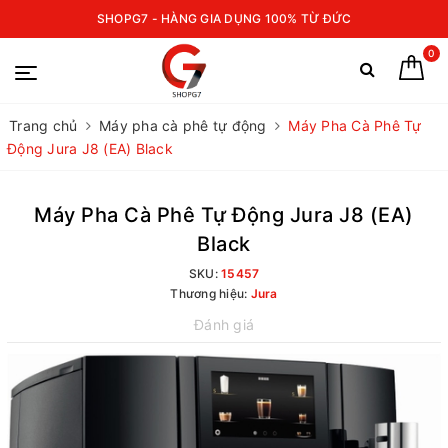
SHOPG7 - HÀNG GIA DỤNG 100% TỪ ĐỨC
0
Trang chủ
Máy pha cà phê tự động
Máy Pha Cà Phê Tự
Động Jura J8 (EA) Black
Máy Pha Cà Phê Tự Động Jura J8 (EA)
Black
SKU:
15457
Thương hiệu:
Jura
Đánh giá