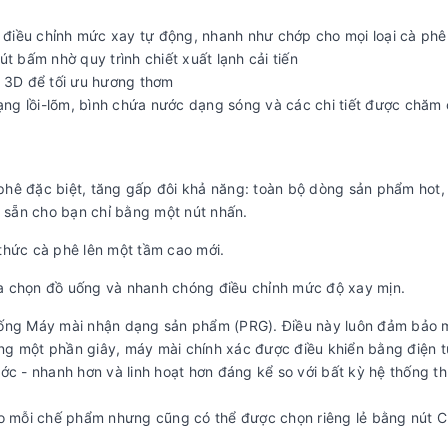
điều chỉnh mức xay tự động, nhanh như chớp cho mọi loại cà phê
t bấm nhờ quy trình chiết xuất lạnh cải tiến
g 3D để tối ưu hương thơm
dạng lồi-lõm, bình chứa nước dạng sóng và các chi tiết được chăm 
hê đặc biệt, tăng gấp đôi khả năng: toàn bộ dòng sản phẩm hot,
sẵn cho bạn chỉ bằng một nút nhấn.
thức cà phê lên một tầm cao mới.
a chọn đồ uống và nhanh chóng điều chỉnh mức độ xay mịn.
thống Máy mài nhận dạng sản phẩm (PRG). Điều này luôn đảm bảo
vòng một phần giây, máy mài chính xác được điều khiển bằng điện t
ớc - nhanh hơn và linh hoạt hơn đáng kể so với bất kỳ hệ thống t
ho mỗi chế phẩm nhưng cũng có thể được chọn riêng lẻ bằng nút 