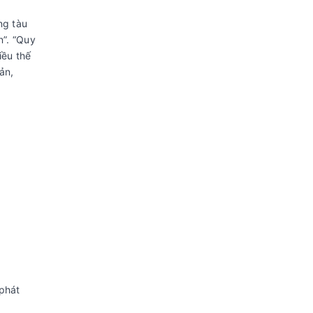
ng tàu
n”. “Quy
iều thế
ản,
phát