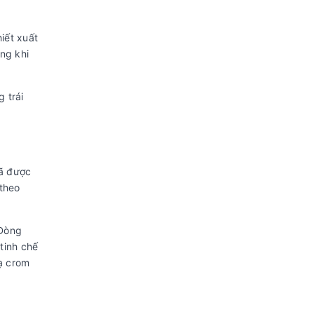
iết xuất
ong khi
 trái
đã được
theo
.
 Dòng
tinh chế
ạ crom