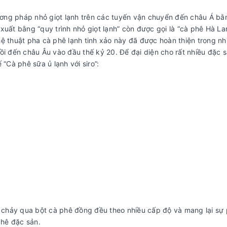
ơng pháp nhỏ giọt lạnh trên các tuyến vận chuyển đến châu Á bằ
xuất bằng “quy trình nhỏ giọt lạnh” còn được gọi là “cà phê Hà La
ệ thuật pha cà phê lạnh tinh xảo này đã được hoàn thiện trong nh
ồi đến châu Âu vào đầu thế kỷ 20. Để đại diện cho rất nhiều đặc s
“Cà phê sữa ủ lạnh với siro”:
chảy qua bột cà phê đồng đều theo nhiều cấp độ và mang lại sự 
phê đặc sản.