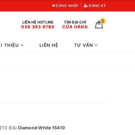
ĐĂNG NHẬP
ĐĂNG KÝ
0
LIÊN HỆ HOTLINE
TÌM ĐỊA CHỈ
039 363 6780
CỬA HÀNG
ỚI THIỆU
LIÊN HỆ
TƯ VẤN
Z10 (EA)
Diamond White 15410