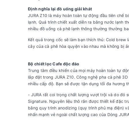
Định nghĩa lại đồ uống giải khát
JURA Z10 là máy hoàn toàn tự động đầu tiên chế bi
lạnh. Quá trình chiết xuất diễn ra bằng nước lạnh t
nhiều đồ uống cà phê lạnh thông thường thường ba
Kết quả trong cốc sẽ làm bạn thích thú: Cold brew l
cây của cà phê hòa quyện vào nhau mà không bị ả
Bộ chiết lọc Cafe độc đáo
Trung tâm điều khiển của mọi máy hoàn toàn tự độn
lắp đặt trong JURA Z10. Công nghệ pha cà phê 3D 
nhiều cấp độ. Bạn sẽ được tận dụng tối đa hương t
- JURA rất coi trọng chất lượng vượt trội và do đ
Signature. Nguyên liệu thô rắn được thiết kế đặc 
bằng quy trình anodizing (quy trình phủ mạ điện)
nhấn mạnh vẻ ngoài chất lượng cao của Dòng JURA