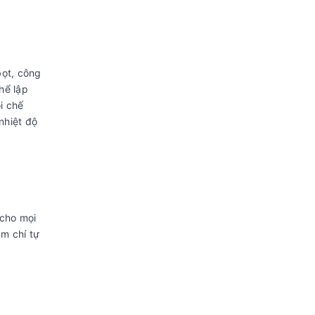
bọt, công
hể lập
i chế
nhiệt độ
 cho mọi
ậm chí tự