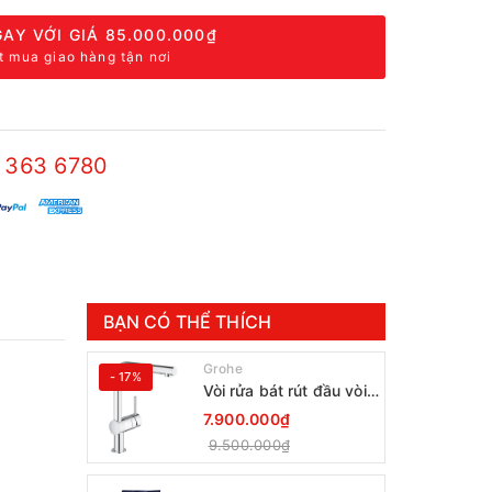
AY VỚI GIÁ
85.000.000₫
t mua giao hàng tận nơi
 363 6780
BẠN CÓ THỂ THÍCH
Grohe
- 17%
Vòi rửa bát rút đầu vòi
Grohe Minta 30274000
7.900.000₫
9.500.000₫