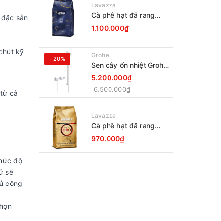
Lavazza
Cà phê hạt đã rang
 đặc sản
Lavazza Coffee
1.100.000₫
Espresso Super Crema
1000g Date 12-2027
chút kỹ
Grohe
- 20%
Sen cây ổn nhiệt Grohe
Grohtherm 800
5.200.000₫
34566001
6.500.000₫
 từ cà
Lavazza
Cà phê hạt đã rang
Lavazza Oro Qualita
970.000₫
1000g
 mức độ
ử sẽ
hủ công
Chọn