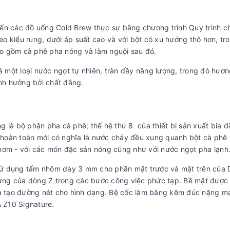
ến các đồ uống Cold Brew thực sự bằng chương trình Quy trình ch
heo kiểu rung, dưới áp suất cao và với bột có xu hướng thô hơn, tr
o gồm cà phê pha nóng và làm nguội sau đó.
à một loại nước ngọt tự nhiên, tràn đầy năng lượng, trong đó hương
nh hưởng bởi chất đắng.
g là bộ phận pha cà phê; thế hệ thứ 8 của thiết bị sản xuất bia 
hoàn toàn mới có nghĩa là nước chảy đều xung quanh bột cà phê 
hơm - với các món đặc sản nóng cũng như với nước ngọt pha lạnh
ó sử dụng tấm nhôm dày 3 mm cho phần mặt trước và mặt trên của
trưng của dòng Z trong các bước công việc phức tạp. Bề mặt được 
 và tạo đường nét cho hình dạng. Bệ cốc làm bằng kẽm đúc nặng m
 Z10 Signature.