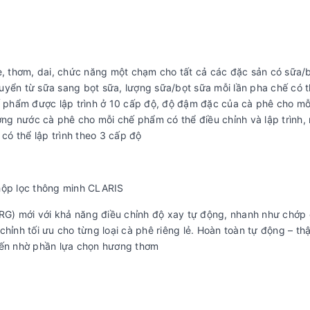
 thơm, dai, chức năng một chạm cho tất cả các đặc sản có sữa/
uyển từ sữa sang bọt sữa, lượng sữa/bọt sữa mỗi lần pha chế có t
hế phẩm được lập trình ở 10 cấp độ, độ đậm đặc của cà phê cho mỗ
ợng nước cà phê cho mỗi chế phẩm có thể điều chỉnh và lập trình, 
 có thể lập trình theo 3 cấp độ
hộp lọc thông minh CLARIS
G) mới với khả năng điều chỉnh độ xay tự động, nhanh như chớp
hỉnh tối ưu cho từng loại cà phê riêng lẻ. Hoàn toàn tự động – th
biến nhờ phần lựa chọn hương thơm