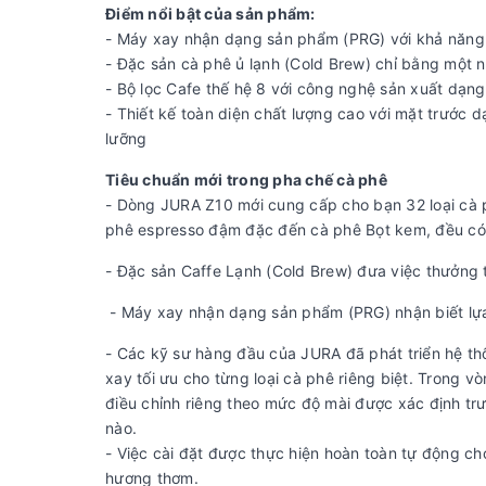
Điểm nổi bật của sản phẩm:
- Máy xay nhận dạng sản phẩm (PRG) với khả năng 
- Đặc sản cà phê ủ lạnh (Cold Brew) chỉ bằng một nú
- Bộ lọc Cafe thế hệ 8 với công nghệ sản xuất dạn
- Thiết kế toàn diện chất lượng cao với mặt trước 
lưỡng
Tiêu chuẩn mới trong pha chế cà phê
- Dòng JURA Z10 mới cung cấp cho bạn 32 loại cà p
phê espresso đậm đặc đến cà phê Bọt kem, đều có 
- Đặc sản Caffe Lạnh (Cold Brew) đưa việc thưởng 
- Máy xay nhận dạng sản phẩm (PRG) nhận biết lự
- Các kỹ sư hàng đầu của JURA đã phát triển hệ 
xay tối ưu cho từng loại cà phê riêng biệt. Trong 
điều chỉnh riêng theo mức độ mài được xác định trư
nào.
- Việc cài đặt được thực hiện hoàn toàn tự động c
hương thơm.