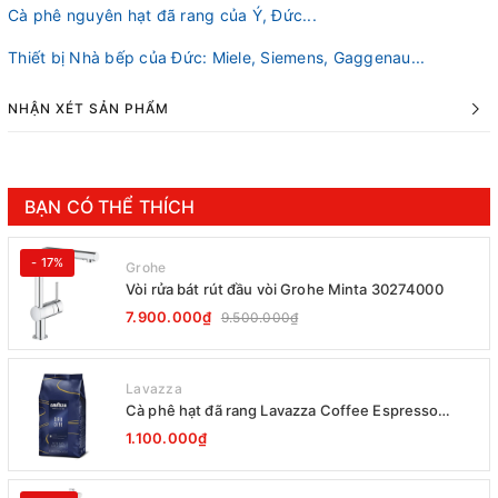
Cà phê nguyên hạt đã rang của Ý, Đức...
Thiết bị Nhà bếp của Đức: Miele, Siemens, Gaggenau...
NHẬN XÉT SẢN PHẨM
BẠN CÓ THỂ THÍCH
- 17%
Grohe
Vòi rửa bát rút đầu vòi Grohe Minta 30274000
7.900.000₫
9.500.000₫
Lavazza
Cà phê hạt đã rang Lavazza Coffee Espresso
Super Crema 1000g Date 12-2027
1.100.000₫