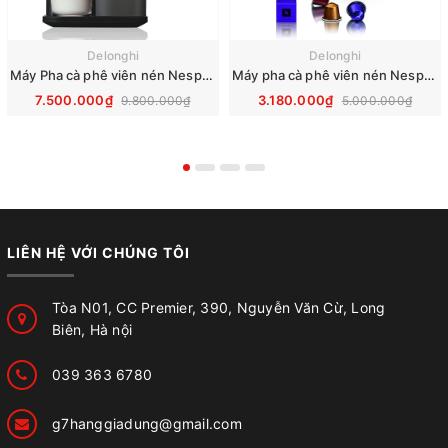
Delonghi
Delonghi
Máy Pha cà phê viên nén Nespresso DeLonghi Lattissima One EN510.B
Máy pha cà phê viên nén Nespresso DeLonghi Inissia EN 80.B
7.500.000₫
3.180.000₫
9.800.000₫
5.000.000₫
LIÊN HỆ VỚI CHÚNG TÔI
Tòa N01, CC Premier, 390, Nguyễn Văn Cừ, Long
Biên, Hà nội
039 363 6780
g7hanggiadung@gmail.com