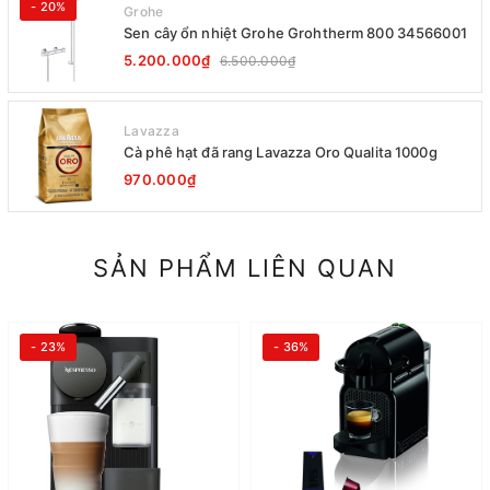
- 20%
Grohe
Sen cây ổn nhiệt Grohe Grohtherm 800 34566001
5.200.000₫
6.500.000₫
Lavazza
Cà phê hạt đã rang Lavazza Oro Qualita 1000g
970.000₫
SẢN PHẨM LIÊN QUAN
- 23%
- 36%