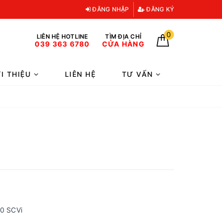
ĐĂNG NHẬP
ĐĂNG KÝ
0
LIÊN HỆ HOTLINE
TÌM ĐỊA CHỈ
039 363 6780
CỬA HÀNG
ỚI THIỆU
LIÊN HỆ
TƯ VẤN
50 SCVi