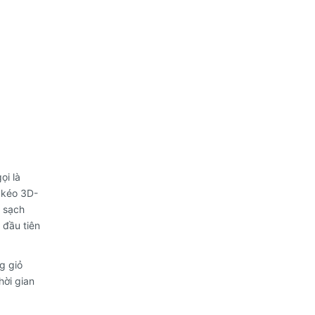
ọi là
 kéo 3D-
 sạch
 đầu tiên
g giỏ
hời gian