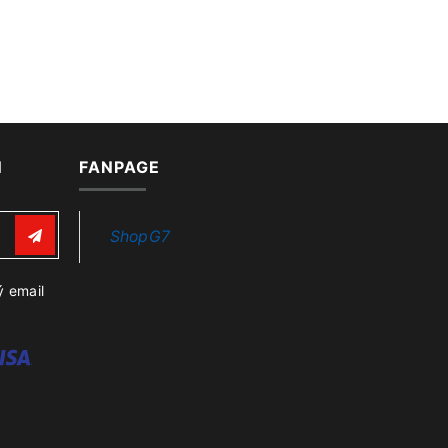
N
FANPAGE
ShopG7
ý email