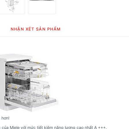
NHẬN XÉT SẢN PHẨM
m hơn!
g của Miele với mức tiết kiệm năng lượng cao nhất A +++.