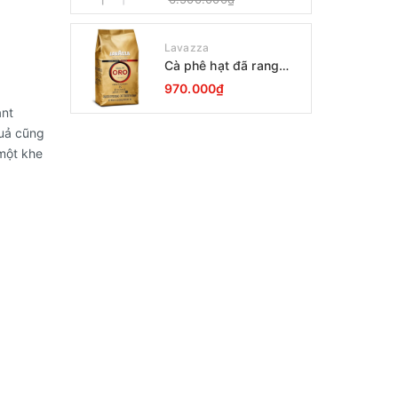
Lavazza
Cà phê hạt đã rang
Lavazza Oro Qualita
970.000₫
1000g
ant
quả cũng
một khe