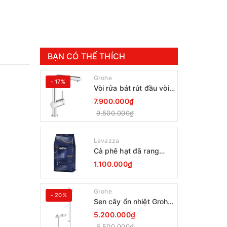
BẠN CÓ THỂ THÍCH
Grohe
- 17%
Vòi rửa bát rút đầu vòi
Grohe Minta 30274000
7.900.000₫
9.500.000₫
Lavazza
Cà phê hạt đã rang
Lavazza Coffee
1.100.000₫
Espresso Super Crema
1000g Date 12-2027
Grohe
- 20%
Sen cây ổn nhiệt Grohe
Grohtherm 800
5.200.000₫
34566001
6.500.000₫