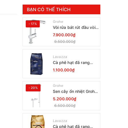
BẠN CÓ THỂ THÍCH
Grohe
- 17%
Vòi rửa bát rút đầu vòi
Grohe Minta 30274000
7.900.000₫
9.500.000₫
Lavazza
Cà phê hạt đã rang
Lavazza Coffee
1.100.000₫
Espresso Super Crema
1000g Date 12-2027
Grohe
- 20%
Sen cây ổn nhiệt Grohe
Grohtherm 800
5.200.000₫
34566001
6.500.000₫
Lavazza
Cà phê hạt đã rang