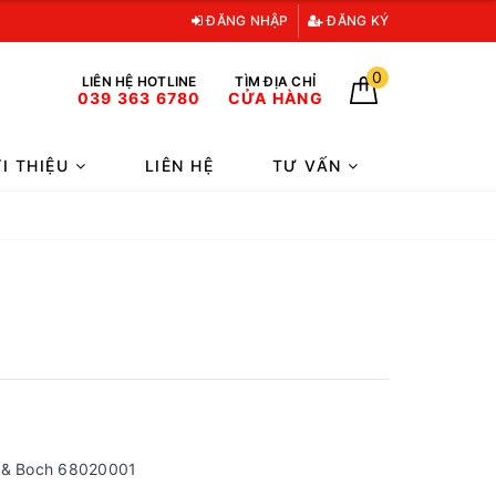
ĐĂNG NHẬP
ĐĂNG KÝ
0
LIÊN HỆ HOTLINE
TÌM ĐỊA CHỈ
039 363 6780
CỬA HÀNG
ỚI THIỆU
LIÊN HỆ
TƯ VẤN
y & Boch 68020001