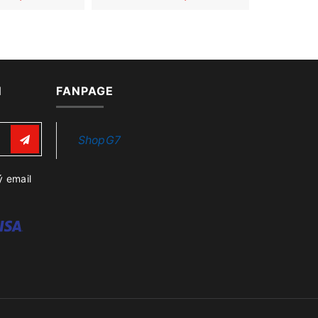
N
FANPAGE
ShopG7
ý email