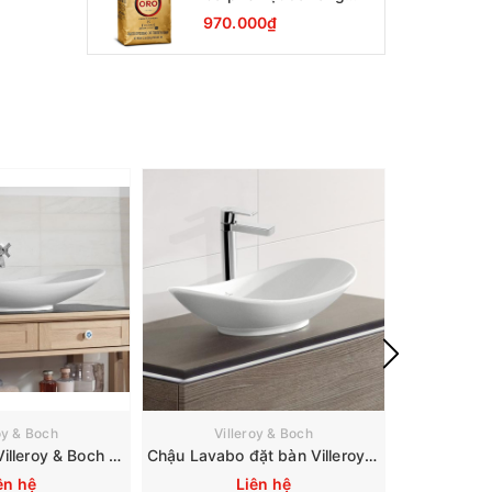
Lavazza Oro Qualita
970.000₫
1000g
oy & Boch
Villeroy & Boch
Vil
Chậu Lavabo Villeroy & Boch My Nature 411080R1
Chậu Lavabo đặt bàn Villeroy & Boch My Nature 411060R1
ên hệ
Liên hệ