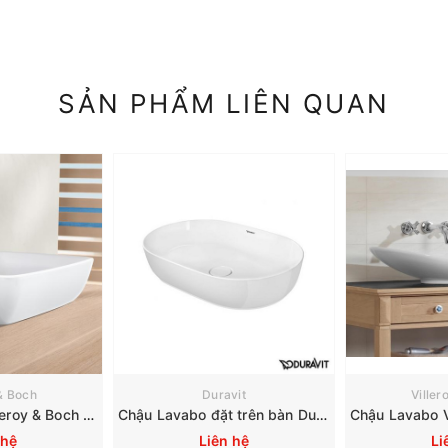
SẢN PHẨM LIÊN QUAN
 & Boch
Duravit
Viller
Chậu Lavabo Villeroy & Boch Artis 41725801
Chậu Lavabo đặt trên bàn Duravit Luv 600 mm 0379600000
 hệ
Liên hệ
Li