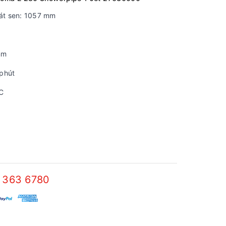
bát sen: 1057 mm
mm
 phút
C
 363 6780