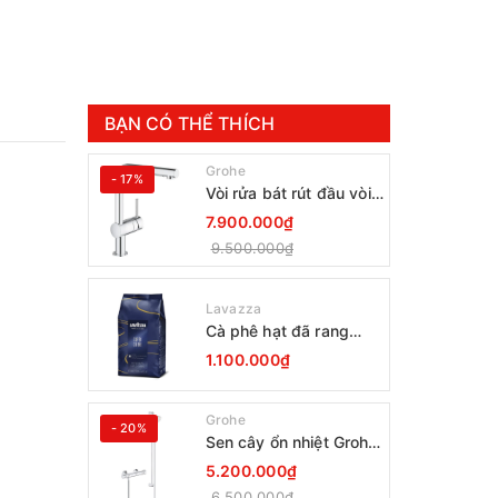
BẠN CÓ THỂ THÍCH
Grohe
- 17%
Vòi rửa bát rút đầu vòi
Grohe Minta 30274000
7.900.000₫
9.500.000₫
Lavazza
Cà phê hạt đã rang
Lavazza Coffee
1.100.000₫
Espresso Super Crema
1000g Date 12-2027
Grohe
- 20%
Sen cây ổn nhiệt Grohe
Grohtherm 800
5.200.000₫
34566001
6.500.000₫