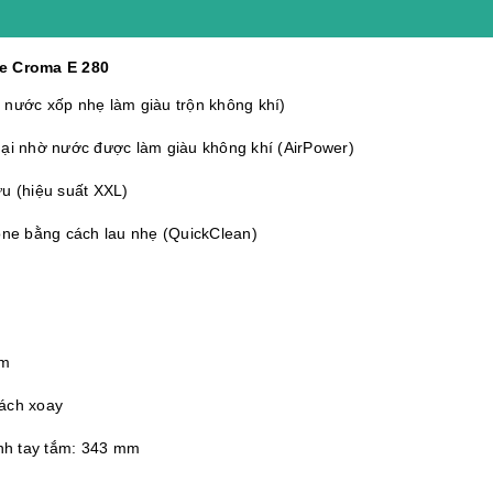
he Croma E 280
 nước xốp nhẹ làm giàu trộn không khí)
i nhờ nước được làm giàu không khí (AirPower)
ưu (hiệu suất XXL)
cone bằng cách lau nhẹ (QuickClean)
mm
cách xoay
nh tay tắm: 343 mm