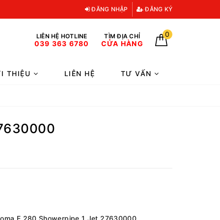
ĐĂNG NHẬP
ĐĂNG KÝ
0
LIÊN HỆ HOTLINE
TÌM ĐỊA CHỈ
039 363 6780
CỬA HÀNG
ỚI THIỆU
LIÊN HỆ
TƯ VẤN
27630000
Croma E 280 Showerpipe 1 Jet 27630000