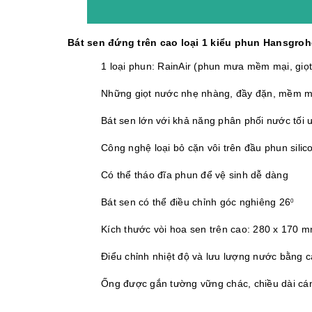
Bát sen đứng trên cao loại 1 kiểu phun Hansgro
1 loại phun: RainAir (phun mưa mềm mại, giọt
Những giọt nước nhẹ nhàng, đầy đặn, mềm mạ
Bát sen lớn với khả năng phân phối nước tối 
Công nghệ loại bỏ cặn vôi trên đầu phun sili
Có thể tháo đĩa phun để vệ sinh dễ dàng
Bát sen có thể điều chỉnh góc nghiêng 26
0
Kích thước vòi hoa sen trên cao: 280 x 170 
Điểu chỉnh nhiệt độ và lưu lượng nước bằng 
Ống được gắn tường vững chác, chiều dài cá