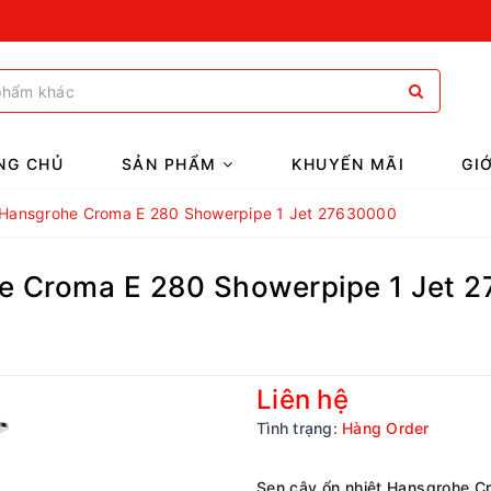
NG CHỦ
SẢN PHẨM
KHUYẾN MÃI
GI
t Hansgrohe Croma E 280 Showerpipe 1 Jet 27630000
he Croma E 280 Showerpipe 1 Jet 
Liên hệ
Tình trạng:
Hàng Order
Sen cây ổn nhiệt Hansgrohe 