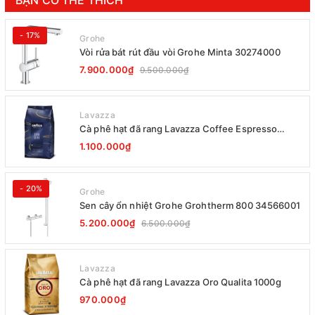
- 17%
Grohe
Vòi rửa bát rút đầu vòi Grohe Minta 30274000
7.900.000₫
9.500.000₫
Lavazza
Cà phê hạt đã rang Lavazza Coffee Espresso
Super Crema 1000g Date 12-2027
1.100.000₫
- 20%
Grohe
Sen cây ổn nhiệt Grohe Grohtherm 800 34566001
5.200.000₫
6.500.000₫
Lavazza
Cà phê hạt đã rang Lavazza Oro Qualita 1000g
970.000₫