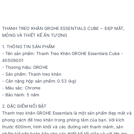
THANH TREO KHĂN GROHE ESSENTIALS CUBE – ĐẸP MẮT,
MỎNG VÀ THIẾT KẾ ẤN TƯỢNG
1. THÔNG TIN SẢN PHẨM
- Tên sản phẩm: Thanh Treo Khăn GROHE Essentials Cube -
40509001
- Thương hiệu: GROHE
- Sản phẩm: Thanh treo khăn
- Cân nặng hộp sản phẩm: 0.53 (kg)
- Màu sắc: Chrome
- Bảo hành: 5 năm
2. ĐẶC ĐIỂM NỔI BẬT
Thanh treo khăn GROHE Essentials là một sản phẩm đẹp mắt và
phong cách để treo khăn trong phòng tắm của bạn. Với kích
thước 600mm, hình khối và các đường nét thanh mảnh, sản
phẩm trở nên hoàn hảo cho các thiết kế tối giản và với lớp mạ