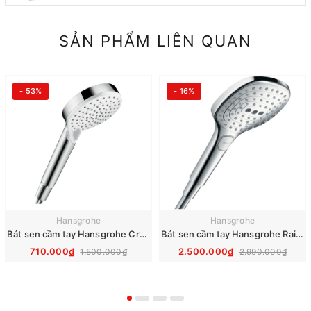
SẢN PHẨM LIÊN QUAN
- 53%
- 16%
Hansgrohe
Hansgrohe
Bát sen cầm tay Hansgrohe Crometta Vario 26330400
Bát sen cầm tay Hansgrohe Raindance Select S 120 3jet 26520000
710.000₫
2.500.000₫
1.500.000₫
2.990.000₫