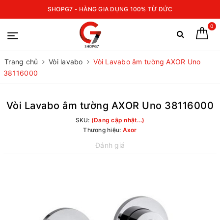
SHOPG7 - HÀNG GIA DỤNG 100% TỪ ĐỨC
0
Trang chủ
Vòi lavabo
Vòi Lavabo âm tường AXOR Uno
38116000
Vòi Lavabo âm tường AXOR Uno 38116000
SKU:
(Đang cập nhật...)
Thương hiệu:
Axor
Đánh giá