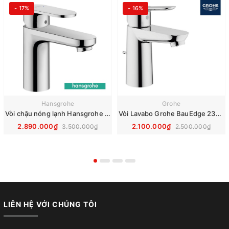
- 17%
- 16%
Hansgrohe
Grohe
Vòi chậu nóng lạnh Hansgrohe Vernis Blend 100 71571000
Vòi Lavabo Grohe BauEdge 23328000
2.890.000₫
2.100.000₫
3.500.000₫
2.500.000₫
LIÊN HỆ VỚI CHÚNG TÔI