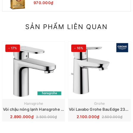
970.000₫
SẢN PHẨM LIÊN QUAN
- 17%
- 16%
Hansgrohe
Grohe
Vòi chậu nóng lạnh Hansgrohe Vernis Blend 100 71571000
Vòi Lavabo Grohe BauEdge 23328000
2.890.000₫
2.100.000₫
3.500.000₫
2.500.000₫