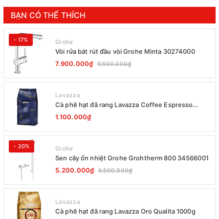
BẠN CÓ THỂ THÍCH
- 17%
Grohe
Vòi rửa bát rút đầu vòi Grohe Minta 30274000
7.900.000₫
9.500.000₫
Lavazza
Cà phê hạt đã rang Lavazza Coffee Espresso
Super Crema 1000g Date 12-2027
1.100.000₫
- 20%
Grohe
Sen cây ổn nhiệt Grohe Grohtherm 800 34566001
5.200.000₫
6.500.000₫
Lavazza
Cà phê hạt đã rang Lavazza Oro Qualita 1000g