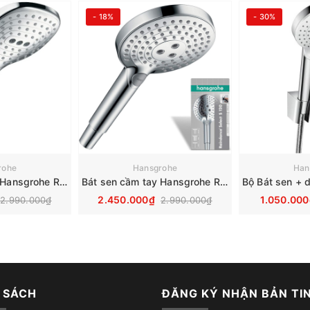
- 18%
- 30%
rohe
Hansgrohe
Han
Bát sen cầm tay Hansgrohe Raindance Select S 120 3jet 26520000
Bát sen cầm tay Hansgrohe Raindance Select S 120 3jet 26530000
2.450.000₫
1.050.00
2.990.000₫
2.990.000₫
 SÁCH
ĐĂNG KÝ NHẬN BẢN TI