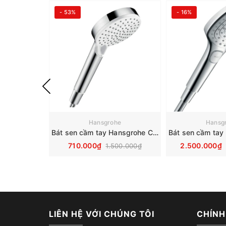
- 53%
- 16%
Hansgrohe
Hansg
Bát sen cầm tay Hansgrohe Crometta Vario 26330400
710.000₫
2.500.000₫
1.500.000₫
LIÊN HỆ VỚI CHÚNG TÔI
CHÍNH