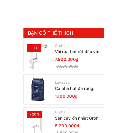
BẠN CÓ THỂ THÍCH
Grohe
- 17%
Vòi rửa bát rút đầu vòi
Grohe Minta 30274000
7.900.000₫
9.500.000₫
Lavazza
Cà phê hạt đã rang
Lavazza Coffee
1.100.000₫
Espresso Super Crema
1000g Date 12-2027
Grohe
- 20%
Sen cây ổn nhiệt Grohe
Grohtherm 800
5.200.000₫
34566001
6.500.000₫