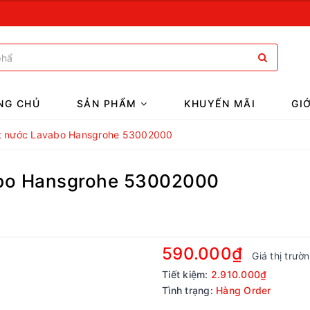
NG CHỦ
SẢN PHẨM
KHUYẾN MÃI
GI
t nước Lavabo Hansgrohe 53002000
abo Hansgrohe 53002000
590.000₫
Giá thị trườ
Tiết kiệm:
2.910.000₫
Tình trạng:
Hàng Order