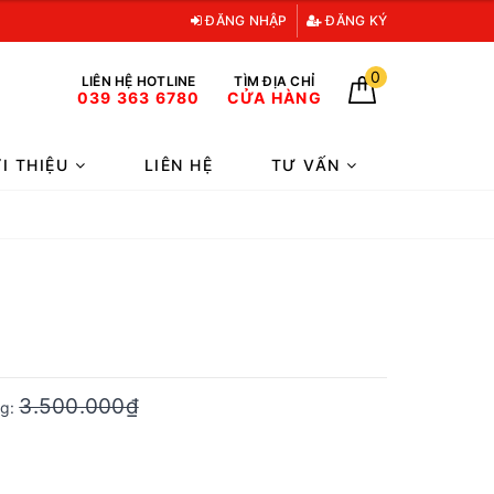
ĐĂNG NHẬP
ĐĂNG KÝ
0
LIÊN HỆ HOTLINE
TÌM ĐỊA CHỈ
039 363 6780
CỬA HÀNG
ỚI THIỆU
LIÊN HỆ
TƯ VẤN
3.500.000₫
ng: