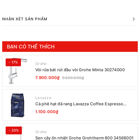
NHẬN XÉT SẢN PHẨM
BẠN CÓ THỂ THÍCH
- 17%
Grohe
Vòi rửa bát rút đầu vòi Grohe Minta 30274000
7.900.000₫
9.500.000₫
Lavazza
Cà phê hạt đã rang Lavazza Coffee Espresso
Super Crema 1000g Date 12-2027
1.100.000₫
- 20%
Grohe
Sen cây ổn nhiệt Grohe Grohtherm 800 34566001