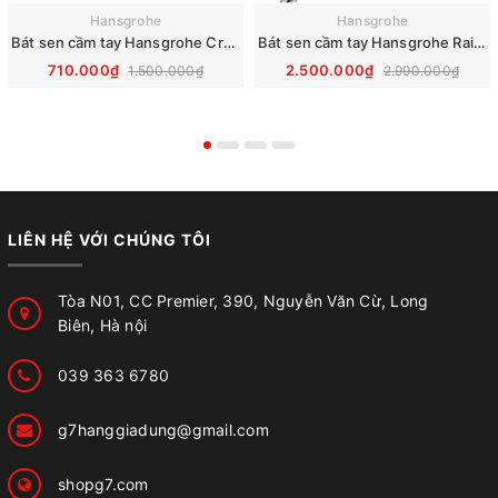
Hansgrohe
Hansgrohe
Bát sen cầm tay Hansgrohe Crometta Vario 26330400
Bát sen cầm tay Hansgrohe Raindance Select S 120 3jet 26520000
710.000₫
2.500.000₫
1.500.000₫
2.990.000₫
LIÊN HỆ VỚI CHÚNG TÔI
Tòa N01, CC Premier, 390, Nguyễn Văn Cừ, Long
Biên, Hà nội
039 363 6780
g7hanggiadung@gmail.com
shopg7.com