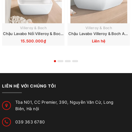
Villeroy & Boch
Villeroy & Boch
Chậu Lavabo Nổi Villeroy & Boch Artis 417258R1
Chậu Lavabo Villeroy & Boch Artis 41725801
15.500.000₫
Liên hệ
LIÊN HỆ VỚI CHÚNG TÔI
Tòa N01, CC Premier, 390, Nguyễn Văn Cừ, Long
Biên, Hà nội
039 363 6780