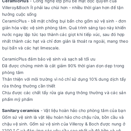
CeramicPlus
- Công nghệ lớp phủ bề mặt độc quyền của
Villeroy&Boch Ít phải lau chùi hơn - nhiều thời gian hơn để tận
hưởng cuộc sống
CeramicPlus - bề mặt chống bụi bẩn cho gốm sứ vệ sinh - đơn
giản hóa việc vệ sinh phòng tắm. Quá trình sáng tạo này khiến
nước ngay lập tức tạo thành các giọt khi tiếp xúc, sau đó hợp
nhất thành các hạt và chỉ đơn giản là thoát ra ngoài, mang theo
bụi bẩn và các hạt limescale.
CeramicPlus đảm bảo vệ sinh và sạch sẽ tối ưu
Đã được chứng minh là cắt giảm 90% thời gian dọn dẹp trong
phòng tắm
Thân thiện với môi trường vì nó chỉ sử dụng 10% dung dịch tẩy
rửa thông thường cần thiết
Chịu được các chất tẩy rửa gia dụng thông thường và các sản
phẩm mỹ phẩm
Sanitary ceramics
- Vật liệu hoàn hảo cho phòng tắm của bạn
Gốm sứ vệ sinh là vật liệu hoàn hảo cho chậu rửa, bồn cầu và
chậu vệ sinh. Gốm sứ vệ sinh của Villeroy & Boch được nung ở
1200 ° C và đáp ứng các yêu cầu cao nhất về độ bền và vệ