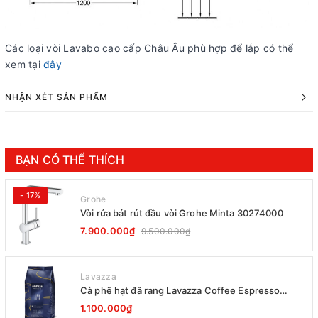
Các loại vòi Lavabo cao cấp Châu Âu phù hợp để lắp có thể
xem tại
đây
NHẬN XÉT SẢN PHẨM
BẠN CÓ THỂ THÍCH
- 17%
Grohe
Vòi rửa bát rút đầu vòi Grohe Minta 30274000
7.900.000₫
9.500.000₫
Lavazza
Cà phê hạt đã rang Lavazza Coffee Espresso
Super Crema 1000g Date 12-2027
1.100.000₫