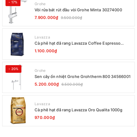
- 17%
Grohe
Vòi rửa bát rút đầu vòi Grohe Minta 30274000
7.900.000₫
9.500.000₫
Lavazza
Cà phê hạt đã rang Lavazza Coffee Espresso
Super Crema 1000g Date 12-2027
1.100.000₫
- 20%
Grohe
Sen cây ổn nhiệt Grohe Grohtherm 800 34566001
5.200.000₫
6.500.000₫
Lavazza
Cà phê hạt đã rang Lavazza Oro Qualita 1000g
970.000₫