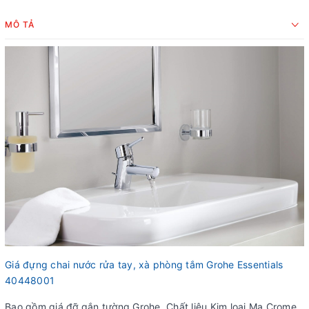
MÔ TẢ
Giá đựng chai nước rửa tay, xà phòng tắm Grohe Essentials
40448001
Bao gồm giá đỡ gắn tường Grohe, Chất liệu Kim loại Mạ Crome