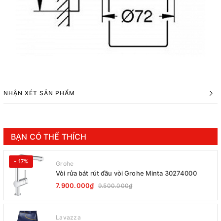
NHẬN XÉT SẢN PHẨM
BẠN CÓ THỂ THÍCH
- 17%
Grohe
Vòi rửa bát rút đầu vòi Grohe Minta 30274000
7.900.000₫
9.500.000₫
Lavazza