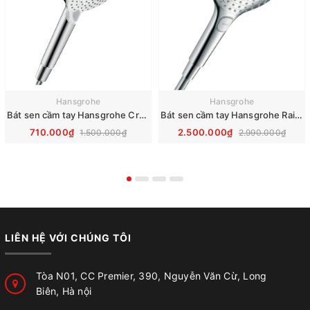
Hansgrohe
Hansgrohe
Bát sen cầm tay Hansgrohe Crometta Vario 26330400
Bát sen cầm tay Hansgrohe Raindance Select S 120 3jet 26520000
710.000₫
2.500.000₫
1.500.000₫
2.990.000₫
LIÊN HỆ VỚI CHÚNG TÔI
Tòa N01, CC Premier, 390, Nguyễn Văn Cừ, Long
Biên, Hà nội