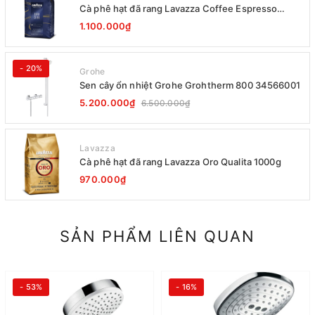
Cà phê hạt đã rang Lavazza Coffee Espresso
Super Crema 1000g Date 12-2027
1.100.000₫
- 20%
Grohe
Sen cây ổn nhiệt Grohe Grohtherm 800 34566001
5.200.000₫
6.500.000₫
Lavazza
Cà phê hạt đã rang Lavazza Oro Qualita 1000g
970.000₫
SẢN PHẨM LIÊN QUAN
- 53%
- 16%