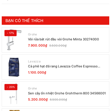
BẠN CÓ THỂ THÍCH
- 17%
Grohe
Vòi rửa bát rút đầu vòi Grohe Minta 30274000
7.900.000₫
9.500.000₫
Lavazza
Cà phê hạt đã rang Lavazza Coffee Espresso
Super Crema 1000g Date 12-2027
1.100.000₫
- 20%
Grohe
Sen cây ổn nhiệt Grohe Grohtherm 800 34566001
5.200.000₫
6.500.000₫