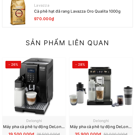
Lavazza
Cà phê hạt đã rang Lavazza Oro Qualita 1000g
970.000₫
SẢN PHẨM LIÊN QUAN
- 26%
- 28%
Delonghi
Delonghi
Máy pha cà phê tự động DeLonghi Dinamica ECAM 353.75.B
Máy pha cà phê tự động DeLonghi ECAM Eletta Explore 450.86.T
19.500.000₫
35.900.000₫
26.500.000₫
50.000.000₫