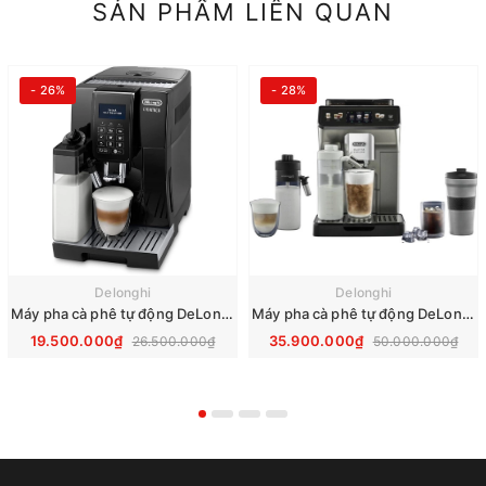
SẢN PHẨM LIÊN QUAN
- 26%
- 28%
Delonghi
Delonghi
Máy pha cà phê tự động DeLonghi Dinamica ECAM 353.75.B
Máy pha cà phê tự động DeLonghi ECAM Eletta Explore 450.86.T
19.500.000₫
35.900.000₫
26.500.000₫
50.000.000₫