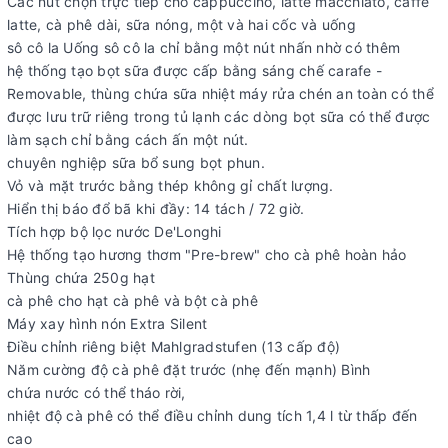
Các nút chọn trực tiếp cho cappuccino, latte macchiato, caffé
latte, cà phê dài, sữa nóng, một và hai cốc và uống
sô cô la Uống sô cô la chỉ bằng một nút nhấn nhờ có thêm
hệ thống tạo bọt sữa được cấp bằng sáng chế carafe -
Removable, thùng chứa sữa nhiệt máy rửa chén an toàn có thể
được lưu trữ riêng trong tủ lạnh các dòng bọt sữa có thể được
làm sạch chỉ bằng cách ấn một nút.
chuyên nghiệp sữa bổ sung bọt phun.
Vỏ và mặt trước bằng thép không gỉ chất lượng.
Hiển thị báo đổ bã khi đầy: 14 tách / 72 giờ.
Tích hợp bộ lọc nước De'Longhi
Hệ thống tạo hương thơm "Pre-brew" cho cà phê hoàn hảo
Thùng chứa 250g hạt
cà phê cho hạt cà phê và bột cà phê
Máy xay hình nón Extra Silent
Điều chỉnh riêng biệt Mahlgradstufen (13 cấp độ)
Năm cường độ cà phê đặt trước (nhẹ đến mạnh) Bình
chứa nước có thể tháo rời,
nhiệt độ cà phê có thể điều chỉnh dung tích 1,4 l từ thấp đến
cao