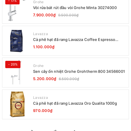
- 17%
Grohe
Vòi rửa bát rút đầu vòi Grohe Minta 30274000
7.900.000₫
9.500.000₫
Lavazza
Cà phê hạt đã rang Lavazza Coffee Espresso
Super Crema 1000g Date 12-2027
1.100.000₫
- 20%
Grohe
Sen cây ổn nhiệt Grohe Grohtherm 800 34566001
5.200.000₫
6.500.000₫
Lavazza
Cà phê hạt đã rang Lavazza Oro Qualita 1000g
970.000₫