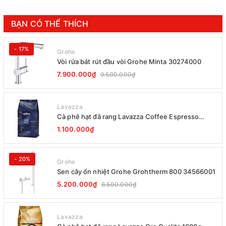
BẠN CÓ THỂ THÍCH
- 17%
Grohe
Vòi rửa bát rút đầu vòi Grohe Minta 30274000
7.900.000₫
9.500.000₫
Lavazza
Cà phê hạt đã rang Lavazza Coffee Espresso
Super Crema 1000g Date 12-2027
1.100.000₫
- 20%
Grohe
Sen cây ổn nhiệt Grohe Grohtherm 800 34566001
5.200.000₫
6.500.000₫
Lavazza