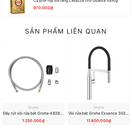
Cà phê hạt đã rang Lavazza Oro Qualita 1000g
970.000₫
SẢN PHẨM LIÊN QUAN
Grohe
Grohe
Dây rút vòi rửa bát Grohe 48293000
Vòi rửa bát Grohe Essence 30294000
1.250.000₫
11.800.000₫