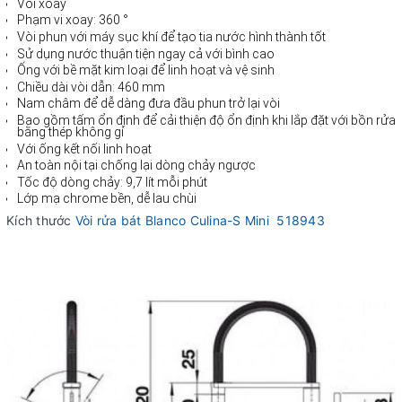
Vòi xoay
Phạm vi xoay: 360 °
Vòi phun với máy sục khí để tạo tia nước hình thành tốt
Sử dụng nước thuận tiện ngay cả với bình cao
Ống với bề mặt kim loại để linh hoạt và vệ sinh
Chiều dài vòi dẫn: 460 mm
Nam châm để dễ dàng đưa đầu phun trở lại vòi
Bao gồm tấm ổn định để cải thiện độ ổn định khi lắp đặt với bồn rửa
bằng thép không gỉ
Với ống kết nối linh hoạt
An toàn nội tại chống lại dòng chảy ngược
Tốc độ dòng chảy: 9,7 lít mỗi phút
Lớp mạ chrome bền, dễ lau chùi
Kích thước
Vòi rửa bát Blanco Culina-S Mini 518943