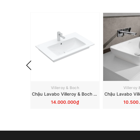
Villeroy & Boch
Villeroy
Chậu Lavabo Villeroy & Boch Venticello 41048L01
14.000.000₫
10.500