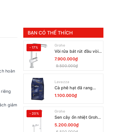
BẠN CÓ THỂ THÍCH
Grohe
- 17%
Vòi rửa bát rút đầu vòi
Grohe Minta 30274000
7.900.000₫
9.500.000₫
ạch hoàn
Lavazza
Cà phê hạt đã rang
 riêng
Lavazza Coffee
1.100.000₫
Espresso Super Crema
1000g Date 12-2027
cách giảm
Grohe
- 20%
Sen cây ổn nhiệt Grohe
Grohtherm 800
5.200.000₫
34566001
6.500.000₫