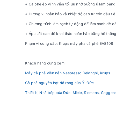
+ Cà phê ép vĩnh viễn tối ưu nhờ buồng ủ làm bằng
+ Hương vị hoàn hảo và nhiệt độ cao từ cốc đầu tiê
+ Chương trình làm sạch tự động để làm sạch dễ d
+ Áp suất cao để khai thác hoàn hảo bằng hệ thống 
Phạm vi cung cấp: Krups máy pha cà phê EA8108 m
Khách hàng cũng xem:
Máy cà phê viên nén Nespresso Delonghi, Krups
Cà phê nguyên hạt đã rang của Ý, Đức...
Thiết bị Nhà bếp của Đức: Miele, Siemens, Gaggena