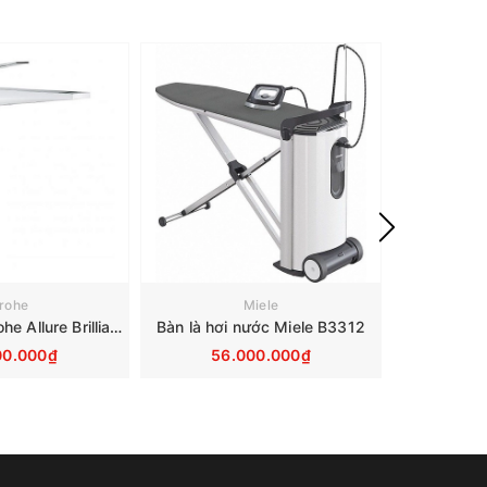
rohe
Miele
Vòi Lavabo Grohe Allure Brilliante XL 23114000
Bàn là hơi nước Miele B3312
00.000₫
56.000.000₫