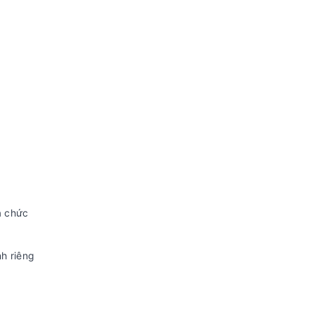
a chức
nh riêng