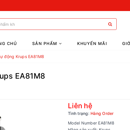
NG CHỦ
SẢN PHẨM
KHUYẾN MÃI
GI
tự động Krups EA81M8
rups EA81M8
Liên hệ
Tình trạng:
Hàng Order
Model Number EA81M8
Hãng sản xuất: Krups