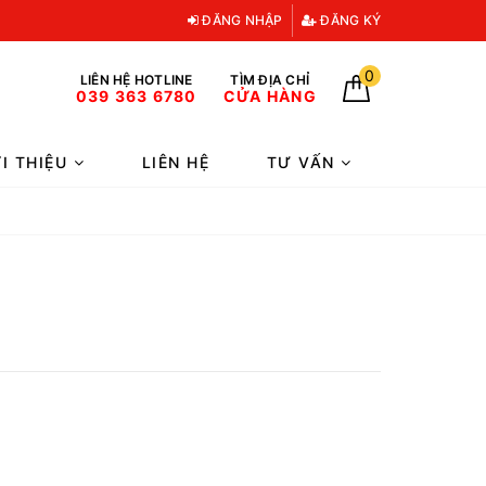
ĐĂNG NHẬP
ĐĂNG KÝ
0
LIÊN HỆ HOTLINE
TÌM ĐỊA CHỈ
039 363 6780
CỬA HÀNG
ỚI THIỆU
LIÊN HỆ
TƯ VẤN