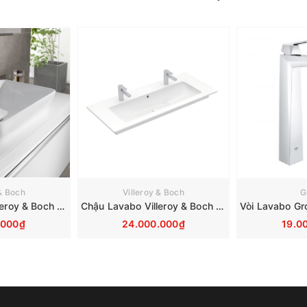
 & Boch
Villeroy & Boch
G
Chậu Lavabo Villeroy & Boch Venticello 411355R1
Chậu Lavabo Villeroy & Boch Venticello 2 Vòi 4104CKR1
.000₫
24.000.000₫
19.0