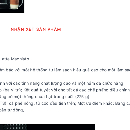
NHẬN XÉT SẢN PHẨM
Latte Machiato
đảm bảo với một hệ thống tự làm sạch hiệu quả cao cho một làm s
ình với các tính năng chất lượng cao và một núm đa chức năng
p (ba vị trí); Kết quả tuyệt vời cho tất cả các chế phẩm: điều chỉnh
ũng có một thùng chứa hạt trong suốt (275 g)
): cà phê nóng, từ cốc đầu tiên trên; Một ưu điểm khác: Bằng 
oàn tự động,